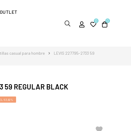
OUTLET
0
0
illas casual para hombre
LEVIS 227795-2733 59
33 59 REGULAR BLACK
L 53,82%
