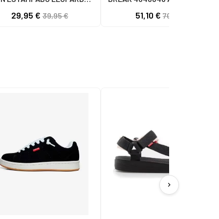
LEOPARDO
29,95 €
51,10 €
39,95 €
70,00 €
chevron_right