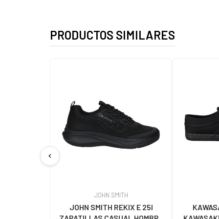
PRODUCTOS SIMILARES
chevron_left
JOHN SMITH
JOHN SMITH REKIX E 25I
KAWASA
ZAPATILLAS CASUAL HOMBRE
KAWASAKI