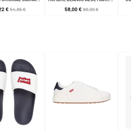
1001S SOLID BLACK
4891005
22 €
58,00 €
54,95 €
80,00 €
S BLACK SOLID