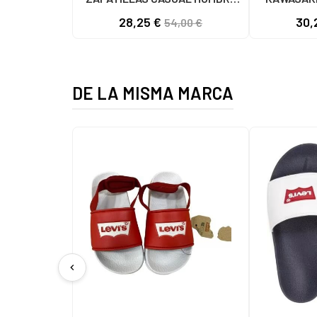
NEGRO NEGRO
K192495 
28,25 €
30,
54,00 €
1001
DE LA MISMA MARCA
chevron_left