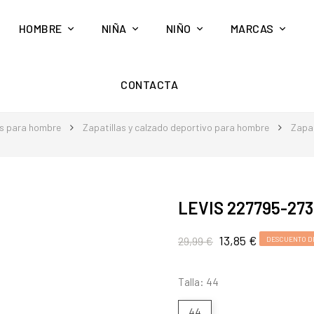
HOMBRE
NIÑA
NIÑO
MARCAS
CONTACTA
s para hombre
Zapatillas y calzado deportivo para hombre
Zapat
LEVIS 227795-27
13,85 €
29,99 €
DESCUENTO DE
Talla: 44
44