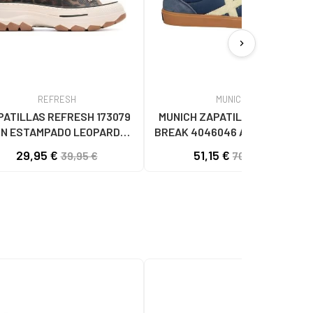
chevron_right
REFRESH
MUNICH
PATILLAS REFRESH 173079
MUNICH ZAPATILLAS CASUAL
N ESTAMPADO LEOPARDO
BREAK 4046046 AZUL46 AZUL
LEOPARDO
29,95 €
51,15 €
39,95 €
70,00 €