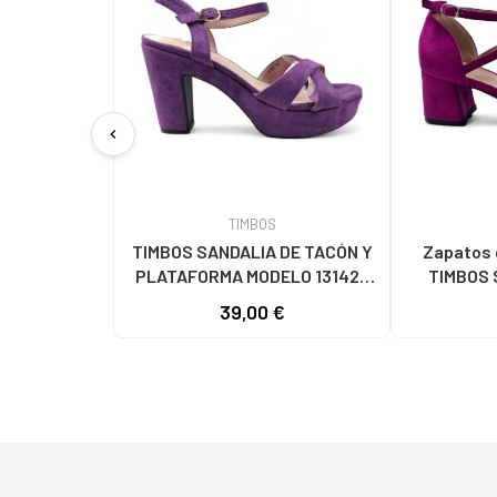
chevron_left
TIMBOS
TIMBOS SANDALIA DE TACÓN Y
Zapatos 
PLATAFORMA MODELO 131423
TIMBOS 
MORADO MORADO
VESTIR M
39,00 €
131221