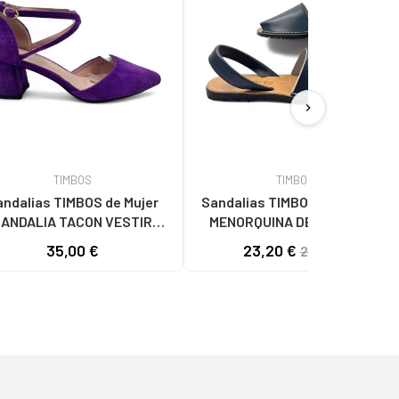
chevron_right
TIMBOS
TIMBOS
ndalias TIMBOS de Mujer
Sandalias TIMBOS de Hombre
ANDALIA TACON VESTIR
MENORQUINA DE PIEL PARA
MUJER 131262 MORADO
MUJER COLOR 129880 AZUL
35,00 €
23,20 €
29,00 €