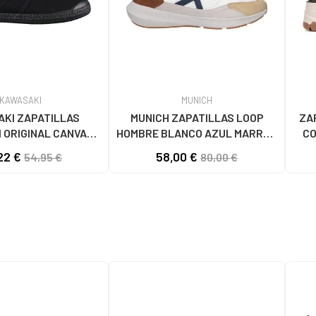
KAWASAKI
MUNICH
KI ZAPATILLAS
MUNICH ZAPATILLAS LOOP
ZA
 ORIGINAL CANVAS
HOMBRE BLANCO AZUL MARRÓN
CO
1001S SOLID BLACK
4891005
22 €
58,00 €
54,95 €
80,00 €
S BLACK SOLID