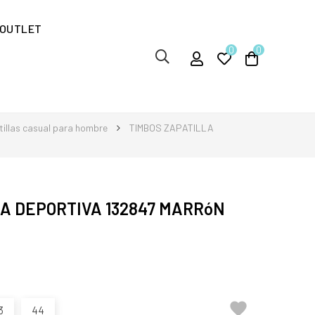
OUTLET
0
0
illas casual para hombre
TIMBOS ZAPATILLA
A DEPORTIVA 132847 MARRóN

3
44