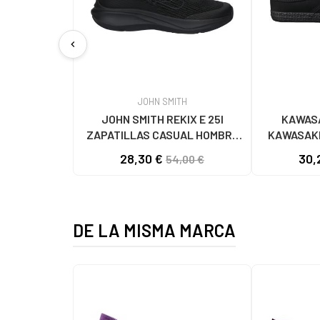
chevron_left
JOHN SMITH
JOHN SMITH REKIX E 25I
KAWASA
ZAPATILLAS CASUAL HOMBRE
KAWASAKI
NEGRO NEGRO
K192495 
28,30 €
30,
54,00 €
1001
DE LA MISMA MARCA