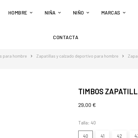
HOMBRE
NIÑA
NIÑO
MARCAS
CONTACTA
s para hombre
Zapatillas y calzado deportivo para hombre
Zapat
TIMBOS ZAPATILL
29,00 €
Talla: 40
40
41
42
4