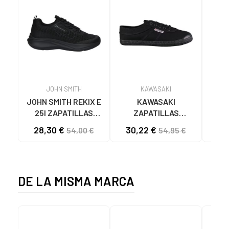
JOHN SMITH
KAWASAKI
JOHN SMITH REKIX E
KAWASAKI
MUNI
25I ZAPATILLAS
ZAPATILLAS
L
CASUAL HOMBRE
KAWASAKI ORIGINAL
B
28,30 €
30,22 €
58
54,00 €
54,95 €
NEGRO NEGRO
CANVAS K192495
MA
1001S SOLID BLACK
1001S BLACK SOLID
DE LA MISMA MARCA