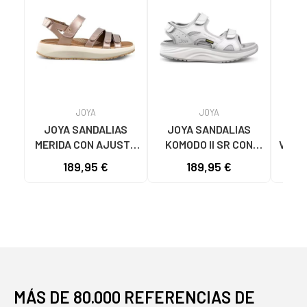
JOYA
JOYA
JOYA SANDALIAS
JOYA SANDALIAS
JO
MERIDA CON AJUSTE
KOMODO II SR CON
VIENN
DE VELCRO PINK
CIERRE DE VELCRO
AJ
189,95 €
189,95 €
WHITE
MÁS DE 80.000 REFERENCIAS DE