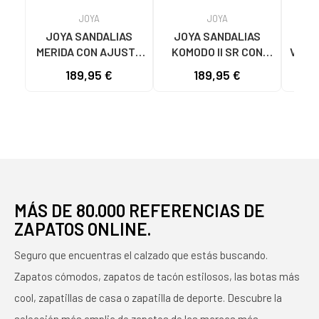
JOYA
JOYA
JOYA SANDALIAS
JOYA SANDALIAS
JO
MERIDA CON AJUSTE
KOMODO II SR CON
VIENN
DE VELCRO PINK
CIERRE DE VELCRO
AJ
189,95 €
189,95 €
WHITE
MÁS DE 80.000 REFERENCIAS DE
ZAPATOS ONLINE.
Seguro que encuentras el calzado que estás buscando.
Zapatos cómodos, zapatos de tacón estilosos, las botas más
cool, zapatillas de casa o zapatilla de deporte. Descubre la