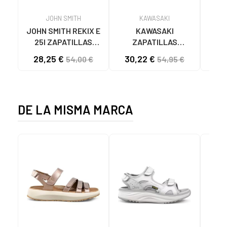
JOHN SMITH
KAWASAKI
JOHN SMITH REKIX E
KAWASAKI
MUNI
25I ZAPATILLAS
ZAPATILLAS
L
CASUAL HOMBRE
KAWASAKI ORIGINAL
B
28,25 €
30,22 €
57
54,00 €
54,95 €
NEGRO NEGRO
CANVAS K192495
MA
1001S SOLID BLACK
1001S BLACK SOLID
DE LA MISMA MARCA