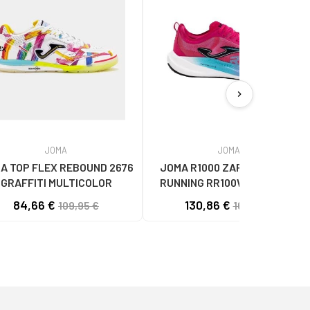
chevron_right
JOMA
JOMA
A TOP FLEX REBOUND 2676
JOMA R1000 ZAPATILLAS DE
GRAFFITI MULTICOLOR
RUNNING RR100W2510 ROSA
UNISEX
84,66 €
130,86 €
109,95 €
169,95 €