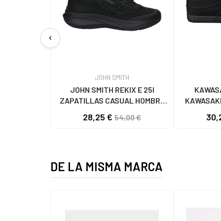
chevron_left
JOHN SMITH
JOHN SMITH REKIX E 25I
KAWASA
ZAPATILLAS CASUAL HOMBRE
KAWASAKI
NEGRO NEGRO
K192495 
28,25 €
30,
54,00 €
1001
DE LA MISMA MARCA