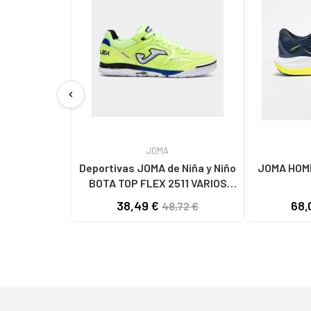
chevron_left
JOMA
Deportivas JOMA de Niña y Niño
JOMA HOMB
BOTA TOP FLEX 2511 VARIOS
COLORES
38,49 €
68,
48,72 €