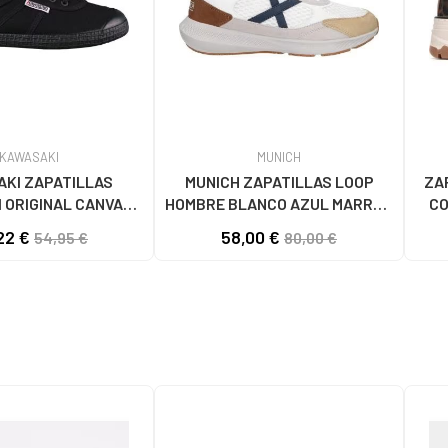
KAWASAKI
MUNICH
KI ZAPATILLAS
MUNICH ZAPATILLAS LOOP
ZA
 ORIGINAL CANVAS
HOMBRE BLANCO AZUL MARRÓN
CO
1001S SOLID BLACK
4891005
22 €
58,00 €
54,95 €
80,00 €
S BLACK SOLID