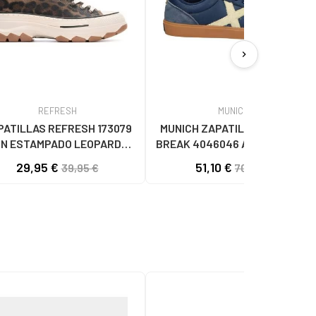
chevron_right
REFRESH
MUNICH
PATILLAS REFRESH 173079
MUNICH ZAPATILLAS CASUAL
N ESTAMPADO LEOPARDO
BREAK 4046046 AZUL46 AZUL
LEOPARDO
29,95 €
51,10 €
39,95 €
70,00 €