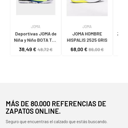
JOMA
JOMA
Deportivas JOMA de
JOMA HOMBRE
ZAPA
Niña y Niño BOTA TOP
HISPALIS 2525 GRIS
MUJ
FLEX 2511 VARIOS
LAD
38,49 €
68,00 €
32
48,72 €
86,00 €
COLORES
N
MÁS DE 80.000 REFERENCIAS DE
ZAPATOS ONLINE.
Seguro que encuentras el calzado que estás buscando.