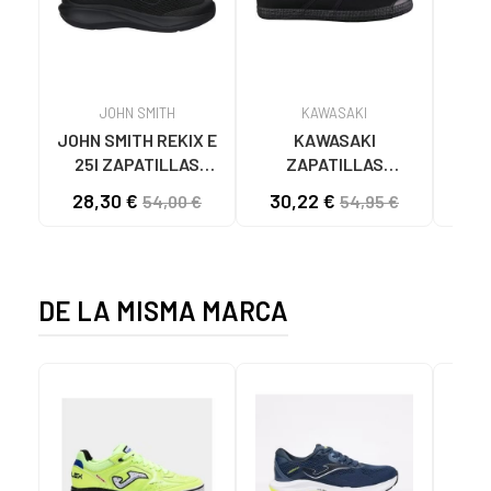
JOHN SMITH
KAWASAKI
JOHN SMITH REKIX E
KAWASAKI
MUNI
25I ZAPATILLAS
ZAPATILLAS
L
CASUAL HOMBRE
KAWASAKI ORIGINAL
B
28,30 €
30,22 €
58
54,00 €
54,95 €
NEGRO NEGRO
CANVAS K192495
MA
1001S SOLID BLACK
1001S BLACK SOLID
DE LA MISMA MARCA