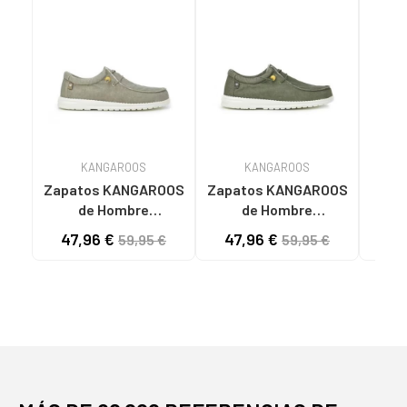
KANGAROOS
KANGAROOS
Zapatos KANGAROOS
Zapatos KANGAROOS
de Hombre
de Hombre
KA
DEPORTIVAS DE
DEPORTIVAS DE
Hom
47,96 €
47,96 €
60
59,95 €
59,95 €
HOMBRE K130-7 LAV
HOMBRE K130-6 LAV
DE 
TAUPELAV TAUPE
KAKILAV KAKI
PI