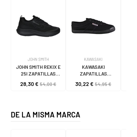
JOHN SMITH
KAWASAKI
JOHN SMITH REKIX E
KAWASAKI
MUNI
25I ZAPATILLAS
ZAPATILLAS
L
CASUAL HOMBRE
KAWASAKI ORIGINAL
B
28,30 €
30,22 €
58
54,00 €
54,95 €
NEGRO NEGRO
CANVAS K192495
MA
1001S SOLID BLACK
1001S BLACK SOLID
DE LA MISMA MARCA