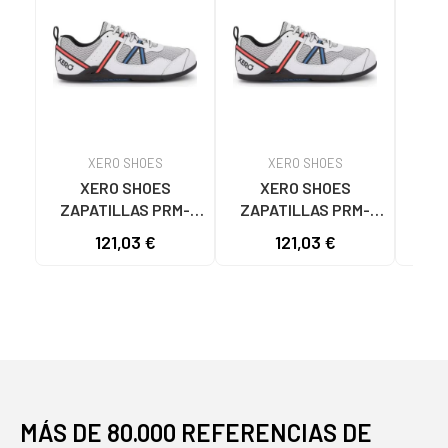
XERO SHOES
XERO SHOES
XERO SHOES
XERO SHOES
ZAPATILLAS PRM-
ZAPATILLAS PRM-
ZAP
LNR PARA HOMBRE
LNR HOMBRE GRIS
121,03 €
121,03 €
ROJO
MÁS DE 80.000 REFERENCIAS DE