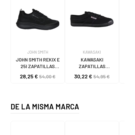
JOHN SMITH
KAWASAKI
JOHN SMITH REKIX E
KAWASAKI
MUNI
25I ZAPATILLAS
ZAPATILLAS
L
CASUAL HOMBRE
KAWASAKI ORIGINAL
B
28,25 €
30,22 €
58
54,00 €
54,95 €
NEGRO NEGRO
CANVAS K192495
MA
1001S SOLID BLACK
1001S BLACK SOLID
DE LA MISMA MARCA