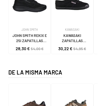
JOHN SMITH
KAWASAKI
JOHN SMITH REKIX E
KAWASAKI
MUNI
25I ZAPATILLAS
ZAPATILLAS
L
CASUAL HOMBRE
KAWASAKI ORIGINAL
B
28,30 €
30,22 €
58
54,00 €
54,95 €
NEGRO NEGRO
CANVAS K192495
MA
1001S SOLID BLACK
1001S BLACK SOLID
DE LA MISMA MARCA