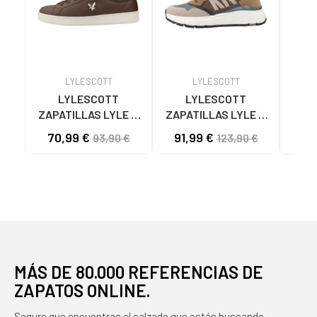
LYLESCOTT
LYLESCOTT
LYLESCOTT
LYLESCOTT
ZAPATILLAS LYLE &
ZAPATILLAS LYLE &
ZAPA
SCOTT MODELO
SCOTT STARFLEX006
SCOT
70,99 €
91,99 €
91
93,90 €
123,90 €
KALEB004 COLOR
PARA HOMBRE, COLOR
MARRÓN 616
VERDE 088
MÁS DE 80.000 REFERENCIAS DE
ZAPATOS ONLINE.
Seguro que encuentras el calzado que estás buscando.