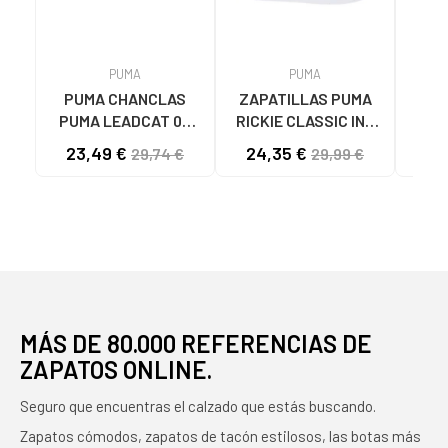
PUMA
PUMA
PUMA CHANCLAS
ZAPATILLAS PUMA
Zap
PUMA LEADCAT 02
RICKIE CLASSIC INF
MODELO 384139
04 BLANCO ROSA ORO
ZAP
23,49 €
24,35 €
34
29,74 €
29,99 €
BLANCAS 02 WHITE
- REF. 394254 04
RIC
BLANCO ROSA ORO
NIÑ
MÁS DE 80.000 REFERENCIAS DE
ZAPATOS ONLINE.
Seguro que encuentras el calzado que estás buscando.
Zapatos cómodos, zapatos de tacón estilosos, las botas más