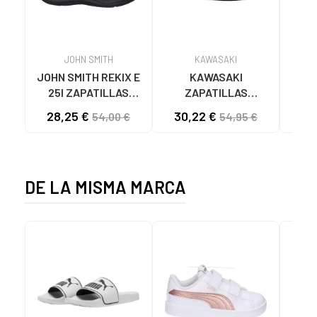
JOHN SMITH
KAWASAKI
JOHN SMITH REKIX E
KAWASAKI
MUNI
25I ZAPATILLAS
ZAPATILLAS
L
CASUAL HOMBRE
KAWASAKI ORIGINAL
B
28,25 €
30,22 €
58
54,00 €
54,95 €
NEGRO NEGRO
CANVAS K192495
MA
1001S SOLID BLACK
1001S BLACK SOLID
DE LA MISMA MARCA