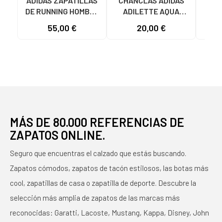
ADIDAS ZAPATILLAS
CHANCLAS ADIDAS
ADI
DE RUNNING HOMBRE
ADILETTE AQUA
AD
GALAXY 7 M JQ2626
JS2495 HOMBRE
F355
55,00 €
20,00 €
19
GRIS VARIOS
AZUL AZUL
COLORES
MÁS DE 80.000 REFERENCIAS DE
ZAPATOS ONLINE.
Seguro que encuentras el calzado que estás buscando.
Zapatos cómodos, zapatos de tacón estilosos, las botas más
cool, zapatillas de casa o zapatilla de deporte. Descubre la
selección más amplia de zapatos de las marcas más
reconocidas: Garatti, Lacoste, Mustang, Kappa, Disney, John