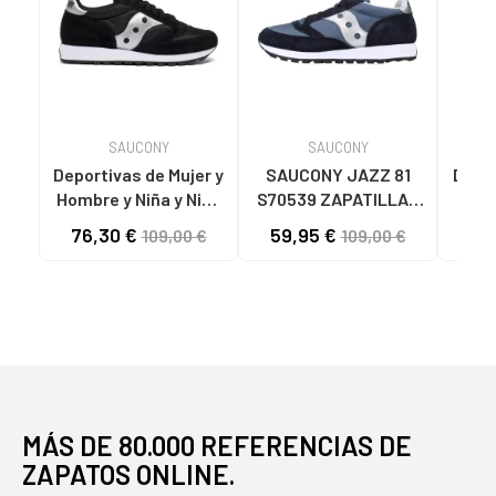
SAUCONY
SAUCONY
Deportivas de Mujer y
SAUCONY JAZZ 81
Depo
Hombre y Niña y Niño
S70539 ZAPATILLAS
de
SAUCONY JAZZ 81
DEPORTIVAS AZUL
76,30 €
59,95 €
48
109,00 €
109,00 €
S70539-2 NEGRO-
MARINO Y PLATA
DEP
PLATA
AZUL
ORI
MÁS DE 80.000 REFERENCIAS DE
ZAPATOS ONLINE.