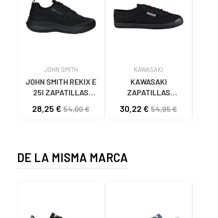
JOHN SMITH
KAWASAKI
JOHN SMITH REKIX E
KAWASAKI
MUNI
25I ZAPATILLAS
ZAPATILLAS
L
CASUAL HOMBRE
KAWASAKI ORIGINAL
B
28,25 €
30,22 €
57
54,00 €
54,95 €
NEGRO NEGRO
CANVAS K192495
MA
1001S SOLID BLACK
1001S BLACK SOLID
DE LA MISMA MARCA