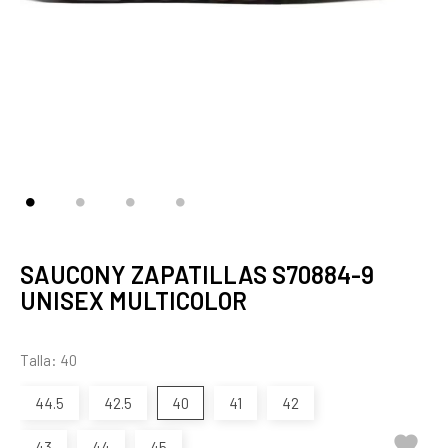
SAUCONY ZAPATILLAS S70884-9
UNISEX MULTICOLOR
Talla: 40
44.5
42.5
40
41
42

43
44
45