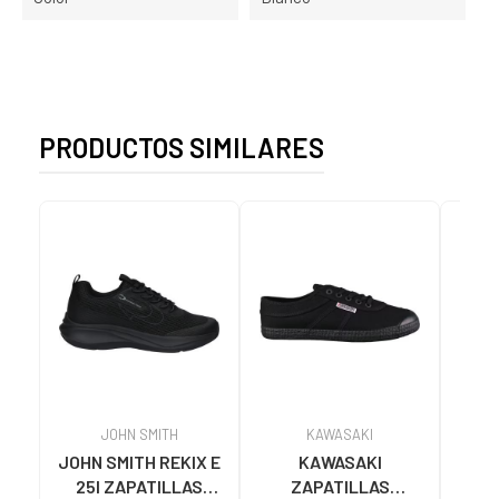
PRODUCTOS SIMILARES
JOHN SMITH
KAWASAKI
JOHN SMITH REKIX E
KAWASAKI
MUNI
25I ZAPATILLAS
ZAPATILLAS
L