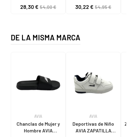
CASUAL HOMBRE
KAWASAKI ORIGINAL
B
28,30 €
30,22 €
58
54,00 €
54,95 €
NEGRO NEGRO
CANVAS K192495
MA
1001S SOLID BLACK
1001S BLACK SOLID
DE LA MISMA MARCA
AVIA
AVIA
Chanclas de Mujer y
Deportivas de Niño
Zapat
Hombre AVIA
AVIA ZAPATILLA
H