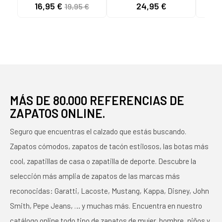
CHANCLA DEPORTIVA
DEPORTIVA BASIC
AV1
16,95 €
24,95 €
24
19,95 €
EPIC SAND BLANCO Y
KIDS BLANCO
NEGRO
MÁS DE 80.000 REFERENCIAS DE
ZAPATOS ONLINE.
Seguro que encuentras el calzado que estás buscando.
Zapatos cómodos, zapatos de tacón estilosos, las botas más
cool, zapatillas de casa o zapatilla de deporte. Descubre la
selección más amplia de zapatos de las marcas más
reconocidas: Garatti, Lacoste, Mustang, Kappa, Disney, John
Smith, Pepe Jeans, … y muchas más. Encuentra en nuestro
catálogo online todo tipo de zapatos de mujer, hombre, niños y