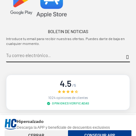
BOLETIN DE NOTICIAS
Introduce tu email para recibir nuestras ofertas. Puedes darte de baja en
cualquier momento.
4.5
/5
1024 opiniones de clientes
OPINIONES VERIFICADAS
Sitio protegido por reCAPTCHA.
Privacidad
-
Términos
Hipercalzado
Descarga la APP y benefíciate de descuentos exclusivos
Controle su privacidad
CERRAR
CONSEGUIR APP