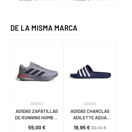
NEGRO NEGRO
CANVAS K192495
MA
1001S SOLID BLACK
1001S BLACK SOLID
DE LA MISMA MARCA
ADIDAS
ADIDAS
ADIDAS ZAPATILLAS
ADIDAS CHANCLAS
CHA
DE RUNNING HOMBRE
ADILETTE AQUA
AD
GALAXY 7 M JQ2626
F35542 AZULES AZUL
JS
55,00 €
19,95 €
32,14 €
GRIS VARIOS