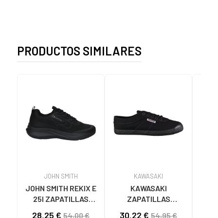
PRODUCTOS SIMILARES
JOHN SMITH
KAWASAKI
JOHN SMITH REKIX E
KAWASAKI
MUNI
25I ZAPATILLAS
ZAPATILLAS
L
CASUAL HOMBRE
KAWASAKI ORIGINAL
B
28,25 €
30,22 €
58
54,00 €
54,95 €