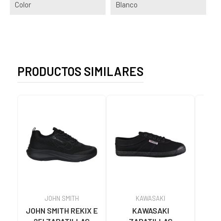
Color
Blanco
PRODUCTOS SIMILARES
JOHN SMITH
KAWASAKI
JOHN SMITH REKIX E
KAWASAKI
MUNI