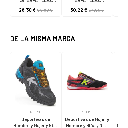
25I ZAPATILLAS
ZAPATILLAS
L
CASUAL HOMBRE
KAWASAKI ORIGINAL
B
28,30 €
30,22 €
58
54,00 €
54,95 €
NEGRO NEGRO
CANVAS K192495
MA
1001S SOLID BLACK
1001S BLACK SOLID
DE LA MISMA MARCA
KELME
KELME
Deportivas de
Deportivas de Mujer y
ZAP
Hombre y Mujer y Niña
Hombre y Niña y Niño
TRAC