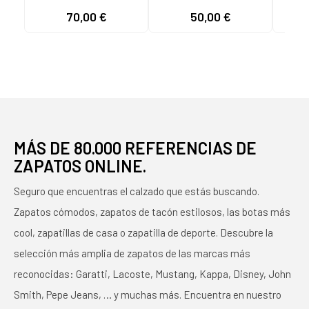
y Niño KELME TRAIL
KELME ZAPATILLAS
70,00 €
50,00 €
52
TRAVEL 46970-720
FUTBOL SALA
AZUL DRY-TECH
SCALPEL 55436-586
NEGRO NEGRO
NEGRO
MÁS DE 80.000 REFERENCIAS DE
ZAPATOS ONLINE.
Seguro que encuentras el calzado que estás buscando.
Zapatos cómodos, zapatos de tacón estilosos, las botas más
cool, zapatillas de casa o zapatilla de deporte. Descubre la
selección más amplia de zapatos de las marcas más
reconocidas: Garatti, Lacoste, Mustang, Kappa, Disney, John
Smith, Pepe Jeans, … y muchas más. Encuentra en nuestro