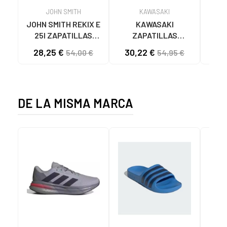
JOHN SMITH
KAWASAKI
JOHN SMITH REKIX E
KAWASAKI
MUNI
25I ZAPATILLAS
ZAPATILLAS
L
CASUAL HOMBRE
KAWASAKI ORIGINAL
B
28,25 €
30,22 €
57
54,00 €
54,95 €
NEGRO NEGRO
CANVAS K192495
MA
1001S SOLID BLACK
1001S BLACK SOLID
DE LA MISMA MARCA