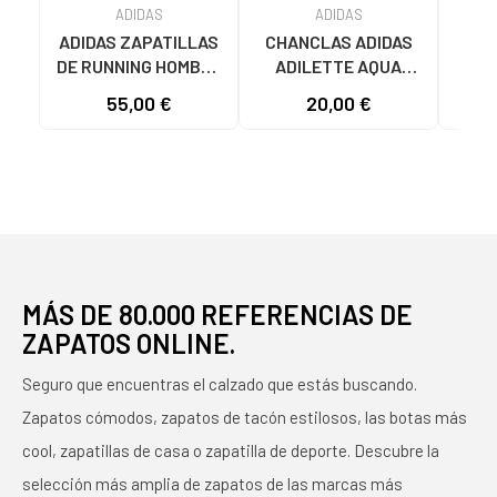
ADIDAS
ADIDAS
ADIDAS ZAPATILLAS
CHANCLAS ADIDAS
ADI
DE RUNNING HOMBRE
ADILETTE AQUA
AD
GALAXY 7 M JQ2626
JS2495 HOMBRE
F355
55,00 €
20,00 €
19
GRIS VARIOS
AZUL AZUL
COLORES
MÁS DE 80.000 REFERENCIAS DE
ZAPATOS ONLINE.
Seguro que encuentras el calzado que estás buscando.
Zapatos cómodos, zapatos de tacón estilosos, las botas más
cool, zapatillas de casa o zapatilla de deporte. Descubre la
selección más amplia de zapatos de las marcas más