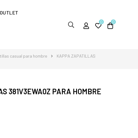
OUTLET
0
0
illas casual para hombre
KAPPA ZAPATILLAS
AS 381V3EWA0Z PARA HOMBRE