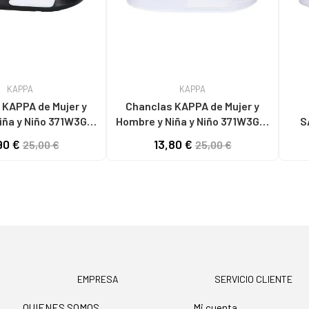
KAPPA
KAPPA
A de Mujer y
Chanclas KAPPA de Mujer y
iña y Niño 371W3GW
Hombre y Niña y Niño 371W3GW
S
- WHITE-
LOGO STEEVE A01 - WHITE-
90 €
13,80 €
25,00 €
25,00 €
BLACK
BLACK
EMPRESA
SERVICIO CLIENTE
QUIENES SOMOS
Mi cuenta