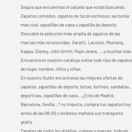
Seguro que encuentras el calzado que estás buscando.
Zapatos cómodos, zapatos de tacón estilosos, las botas
más cool, zapatillas de casa o zapatilla de deporte.
Descubre la selección más amplia de zapatos de las
marcas más reconocidas: Garatti, Lacoste, Mustang,
Kappa, Disney, John Smith, Pepe Jeans, … y muchas más
Encuentra en nuestro catálogo online todo tipo de zapato
de mujer, hombre, niños y niñas.
En nuestro Outlet encontraras las mejores ofertas de
zapatos, zapatillas de deporte, botas, botines, sandalias,
deportivas, zapatillas de casa… ¿Eres de Madrid,
Barcelona, Sevilla…? no importa, compra tus zapatos hoy
antes de las 08:00 y recíbelos mañana con transporte
gratis.
Zapatos de todos los diseños, colores y marcas, todo en