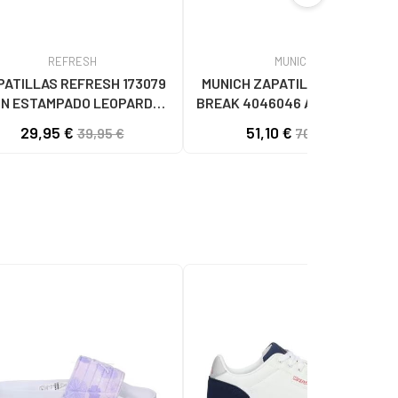
REFRESH
MUNICH
PATILLAS REFRESH 173079
MUNICH ZAPATILLAS CASUAL
N ESTAMPADO LEOPARDO
BREAK 4046046 AZUL46 AZUL
LEOPARDO
29,95 €
51,10 €
39,95 €
70,00 €