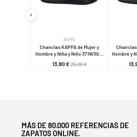
chevron_left
KAPPA
Chanclas KAPPA de Mujer y
Chanclas KAPP
Hombre y Niña y Niño 371W3GW
Hombre y N
LOGO STEEVE A0B - BLACK-
LOGO STEEVE A0J 
13,80 €
13,
25,00 €
WHITE
MÁS DE 80.000 REFERENCIAS DE
ZAPATOS ONLINE.