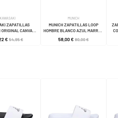
KAWASAKI
MUNICH
KI ZAPATILLAS
MUNICH ZAPATILLAS LOOP
ZA
 ORIGINAL CANVAS
HOMBRE BLANCO AZUL MARRÓN
CO
1001S SOLID BLACK
4891005
22 €
58,00 €
54,95 €
80,00 €
S BLACK SOLID