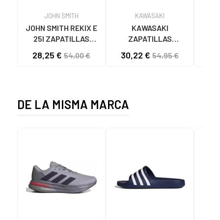
JOHN SMITH
KAWASAKI
JOHN SMITH REKIX E
KAWASAKI
MUNI
25I ZAPATILLAS
ZAPATILLAS
L
CASUAL HOMBRE
KAWASAKI ORIGINAL
B
28,25 €
30,22 €
58
54,00 €
54,95 €
NEGRO NEGRO
CANVAS K192495
MA
1001S SOLID BLACK
1001S BLACK SOLID
DE LA MISMA MARCA