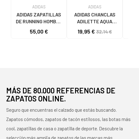
ADIDAS
ADIDAS
ADIDAS ZAPATILLAS
ADIDAS CHANCLAS
CHA
DE RUNNING HOMBRE
ADILETTE AQUA
AD
GALAXY 7 M JQ2626
F35542 AZULES AZUL
JS
55,00 €
19,95 €
32,14 €
GRIS VARIOS
COLORES
MÁS DE 80.000 REFERENCIAS DE
ZAPATOS ONLINE.
Seguro que encuentras el calzado que estás buscando.
Zapatos cómodos, zapatos de tacón estilosos, las botas más
cool, zapatillas de casa o zapatilla de deporte. Descubre la
selección más amplia de zapatos de las marcas más