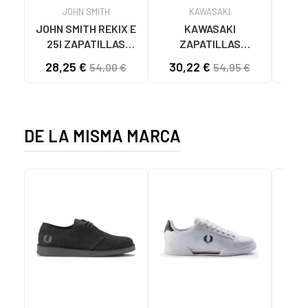
JOHN SMITH
KAWASAKI
JOHN SMITH REKIX E
KAWASAKI
MUNI
25I ZAPATILLAS
ZAPATILLAS
L
CASUAL HOMBRE
KAWASAKI ORIGINAL
B
28,25 €
30,22 €
58
54,00 €
54,95 €
NEGRO NEGRO
CANVAS K192495
MA
1001S SOLID BLACK
1001S BLACK SOLID
DE LA MISMA MARCA