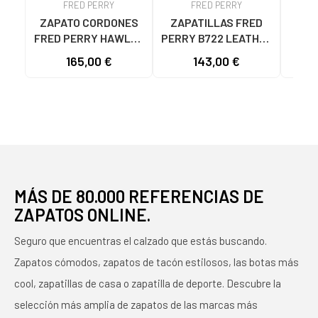
FRED PERRY
FRED PERRY
ZAPATO CORDONES
ZAPATILLAS FRED
ZAP
FRED PERRY HAWLEY
PERRY B722 LEATHER
PE
SUEDE B9350-41
B6311 BLANCAS CON
LE
165,00 €
143,00 €
NEGRO BLACK
DETALLES NAVY
N
MÁS DE 80.000 REFERENCIAS DE
ZAPATOS ONLINE.
Seguro que encuentras el calzado que estás buscando.
Zapatos cómodos, zapatos de tacón estilosos, las botas más
cool, zapatillas de casa o zapatilla de deporte. Descubre la
selección más amplia de zapatos de las marcas más