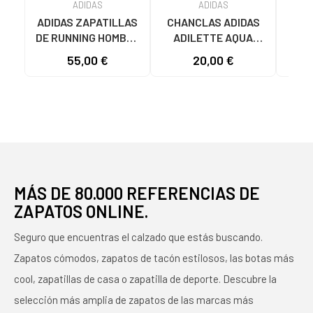
ADIDAS
ADIDAS
ADIDAS ZAPATILLAS
CHANCLAS ADIDAS
ADI
DE RUNNING HOMBRE
ADILETTE AQUA
AD
GALAXY 7 M JQ2626
JS2495 HOMBRE
F355
55,00 €
20,00 €
19
GRIS VARIOS
AZUL AZUL
COLORES
MÁS DE 80.000 REFERENCIAS DE
ZAPATOS ONLINE.
Seguro que encuentras el calzado que estás buscando.
Zapatos cómodos, zapatos de tacón estilosos, las botas más
cool, zapatillas de casa o zapatilla de deporte. Descubre la
selección más amplia de zapatos de las marcas más