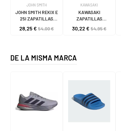
JOHN SMITH
KAWASAKI
JOHN SMITH REKIX E
KAWASAKI
MUNI
25I ZAPATILLAS
ZAPATILLAS
L
CASUAL HOMBRE
KAWASAKI ORIGINAL
B
28,25 €
30,22 €
57
54,00 €
54,95 €
NEGRO NEGRO
CANVAS K192495
MA
1001S SOLID BLACK
1001S BLACK SOLID
DE LA MISMA MARCA