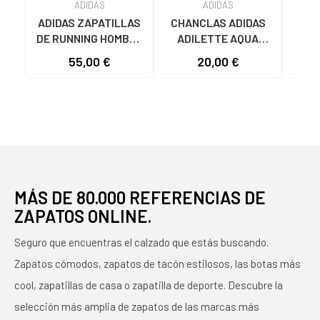
ADIDAS
ADIDAS
ADIDAS ZAPATILLAS
CHANCLAS ADIDAS
ADI
DE RUNNING HOMBRE
ADILETTE AQUA
AD
GALAXY 7 M JQ2626
JS2495 HOMBRE
F355
55,00 €
20,00 €
19
GRIS VARIOS
AZUL AZUL
COLORES
MÁS DE 80.000 REFERENCIAS DE
ZAPATOS ONLINE.
Seguro que encuentras el calzado que estás buscando.
Zapatos cómodos, zapatos de tacón estilosos, las botas más
cool, zapatillas de casa o zapatilla de deporte. Descubre la
selección más amplia de zapatos de las marcas más