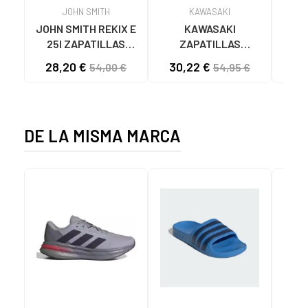
JOHN SMITH
KAWASAKI
JOHN SMITH REKIX E
KAWASAKI
MUNI
25I ZAPATILLAS
ZAPATILLAS
L
CASUAL HOMBRE
KAWASAKI ORIGINAL
B
28,20 €
30,22 €
57
54,00 €
54,95 €
NEGRO NEGRO
CANVAS K192495
MA
1001S SOLID BLACK
1001S BLACK SOLID
DE LA MISMA MARCA