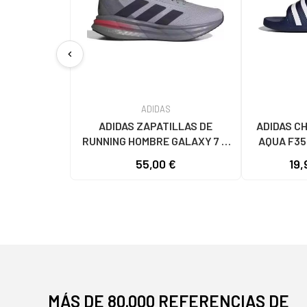
chevron_left
ADIDAS
ADIDAS ZAPATILLAS DE
ADIDAS C
RUNNING HOMBRE GALAXY 7 M
AQUA F35
JQ2626 GRIS VARIOS COLORES
55,00 €
19,
MÁS DE 80.000 REFERENCIAS DE