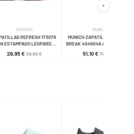
chevron_right
REFRESH
MUNICH
PATILLAS REFRESH 173079
MUNICH ZAPATILLAS CASUAL
N ESTAMPADO LEOPARDO
BREAK 4046046 AZUL46 AZUL
LEOPARDO
29,95 €
51,10 €
39,95 €
70,00 €