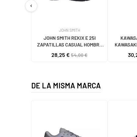
chevron_left
JOHN SMITH
JOHN SMITH REKIX E 25I
KAWASA
ZAPATILLAS CASUAL HOMBRE
KAWASAKI
NEGRO NEGRO
K192495 
28,25 €
30,
54,00 €
1001
DE LA MISMA MARCA