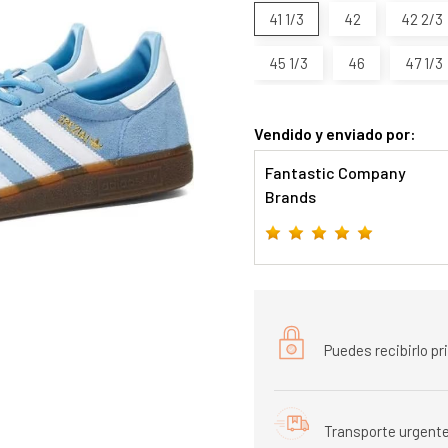
41 1/3
42
42 2/3
45 1/3
46
47 1/3
Vendido y enviado por:
Fantastic Company
Brands
Puedes recibirlo p
Transporte urgente