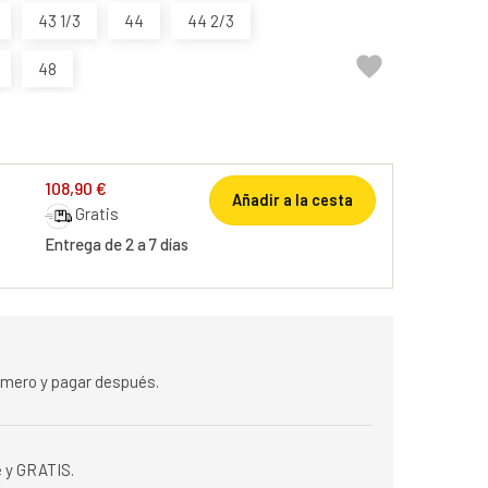
43 1/3
44
44 2/3

48
108,90 €
Añadir a la cesta
Gratis
Entrega de 2 a 7 días
rimero y pagar después.
 y GRATIS.