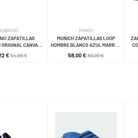
KAWASAKI
MUNICH
KI ZAPATILLAS
MUNICH ZAPATILLAS LOOP
ZA
 ORIGINAL CANVAS
HOMBRE BLANCO AZUL MARRÓN
CO
1001S SOLID BLACK
4891005
22 €
58,00 €
54,95 €
80,00 €
S BLACK SOLID