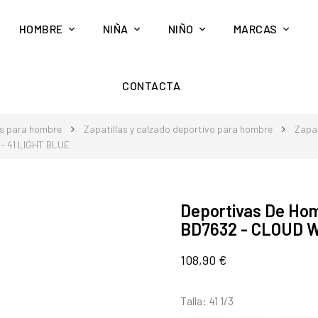
HOMBRE
NIÑA
NIÑO
MARCAS
CONTACTA
s para hombre
Zapatillas y calzado deportivo para hombre
Zapat
- 41 LIGHT BLUE
Deportivas De H
BD7632 - CLOUD W
108,90 €
Talla: 41 1/3