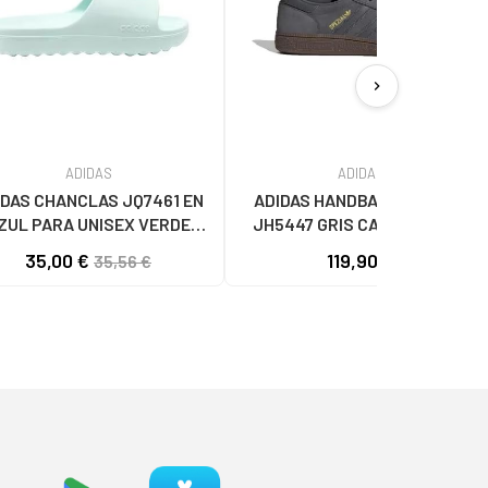
chevron_right
ADIDAS
ADIDAS
IDAS CHANCLAS JQ7461 EN
ADIDAS HANDBALL SPEZIAL
ZUL PARA UNISEX VERDE
JH5447 GRIS CARBON GREY
MULTICOLOR
35,00 €
119,90 €
35,56 €