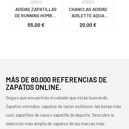
ADIDAS
ADIDAS
ADIDAS ZAPATILLAS
CHANCLAS ADIDAS
ADI
DE RUNNING HOMBRE
ADILETTE AQUA
AD
GALAXY 7 M JQ2626
JS2495 HOMBRE
F355
55,00 €
20,00 €
19
GRIS VARIOS
AZUL AZUL
COLORES
MÁS DE 80.000 REFERENCIAS DE
ZAPATOS ONLINE.
Seguro que encuentras el calzado que estás buscando.
Zapatos cómodos, zapatos de tacón estilosos, las botas más
cool, zapatillas de casa o zapatilla de deporte. Descubre la
selección más amplia de zapatos de las marcas más