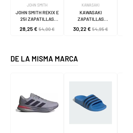
JOHN SMITH
KAWASAKI
JOHN SMITH REKIX E
KAWASAKI
MUNI
25I ZAPATILLAS
ZAPATILLAS
L
CASUAL HOMBRE
KAWASAKI ORIGINAL
B
28,25 €
30,22 €
57
54,00 €
54,95 €
NEGRO NEGRO
CANVAS K192495
MA
1001S SOLID BLACK
1001S BLACK SOLID
DE LA MISMA MARCA