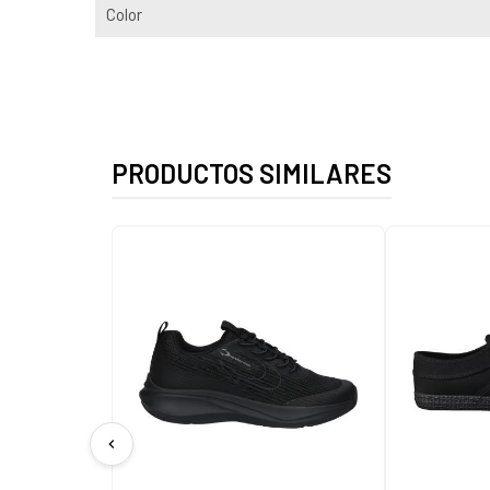
Color
PRODUCTOS SIMILARES
chevron_left