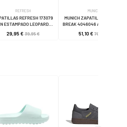
REFRESH
MUNICH
PATILLAS REFRESH 173079
MUNICH ZAPATILLAS CASUAL
N ESTAMPADO LEOPARDO
BREAK 4046046 AZUL46 AZUL
LEOPARDO
29,95 €
51,10 €
39,95 €
70,00 €