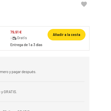

79,91 €
Añadir a la cesta
Gratis
Entrega de 1 a 3 días
rimero y pagar después.
 y GRATIS.