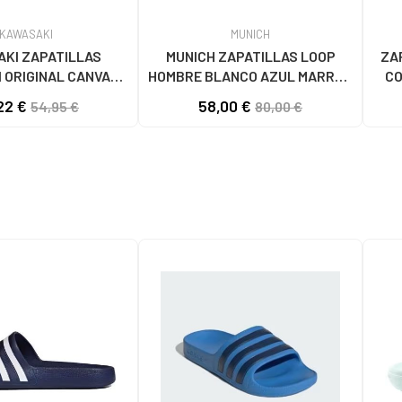
KAWASAKI
MUNICH
KI ZAPATILLAS
MUNICH ZAPATILLAS LOOP
ZA
 ORIGINAL CANVAS
HOMBRE BLANCO AZUL MARRÓN
CO
1001S SOLID BLACK
4891005
22 €
58,00 €
54,95 €
80,00 €
S BLACK SOLID