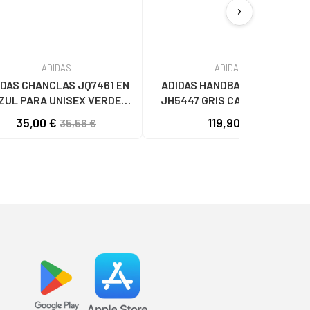
chevron_right
ADIDAS
ADIDAS
IDAS CHANCLAS JQ7461 EN
ADIDAS HANDBALL SPEZIAL
ZUL PARA UNISEX VERDE
JH5447 GRIS CARBON GREY
MULTICOLOR
35,00 €
119,90 €
35,56 €