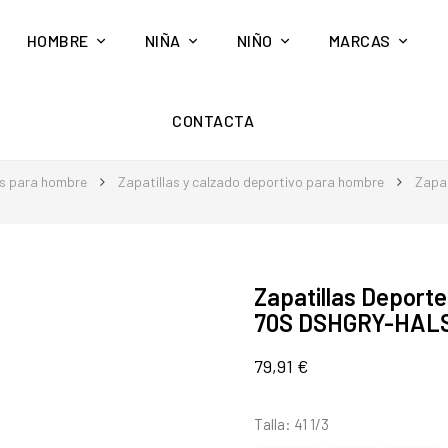
HOMBRE
NIÑA
NIÑO
MARCAS
CONTACTA
s para hombre
Zapatillas y calzado deportivo para hombre
Zapat
Zapatillas Depor
70S DSHGRY-HALS
79,91 €
Talla: 41 1/3