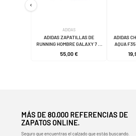
chevron_left
ADIDAS
ADIDAS ZAPATILLAS DE
ADIDAS C
RUNNING HOMBRE GALAXY 7 M
AQUA F35
JQ2626 GRIS VARIOS COLORES
55,00 €
19,
MÁS DE 80.000 REFERENCIAS DE
ZAPATOS ONLINE.
Seguro que encuentras el calzado que estás buscando.