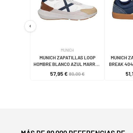
chevron_left
MUNICH
MUNICH ZAPATILLAS LOOP
MUNICH Z
HOMBRE BLANCO AZUL MARRÓN
BREAK 404
4891005
57,95 €
51,
80,00 €