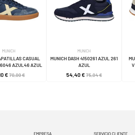
MUNICH
MUNICH
APATILLAS CASUAL
MUNICH DASH 4150261 AZUL 261
MU
6046 AZUL46 AZUL
AZUL
V
10 €
54,40 €
70,00 €
75,04 €
EMPRESA
SERVICIO CLIENTE