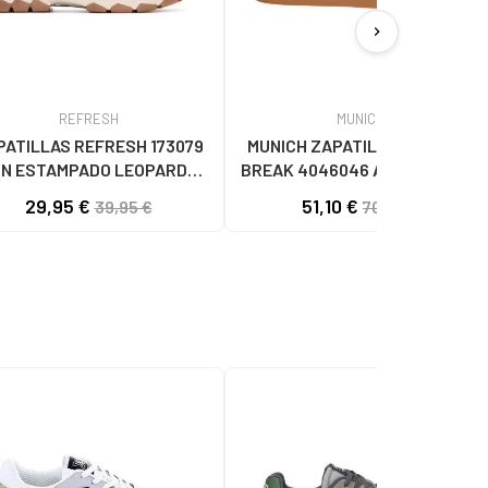
chevron_right
REFRESH
MUNICH
PATILLAS REFRESH 173079
MUNICH ZAPATILLAS CASUAL
N ESTAMPADO LEOPARDO
BREAK 4046046 AZUL46 AZUL
LEOPARDO
29,95 €
51,10 €
39,95 €
70,00 €