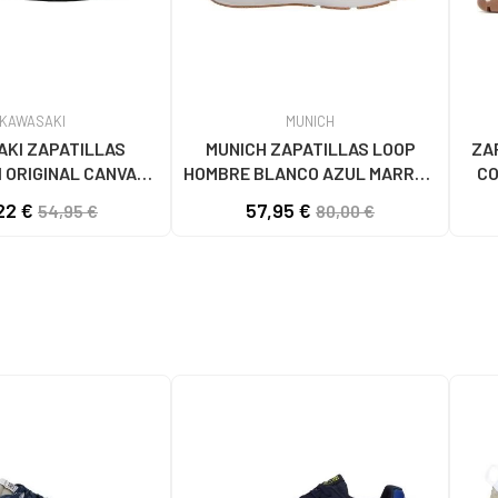
KAWASAKI
MUNICH
KI ZAPATILLAS
MUNICH ZAPATILLAS LOOP
ZA
 ORIGINAL CANVAS
HOMBRE BLANCO AZUL MARRÓN
CO
1001S SOLID BLACK
4891005
22 €
57,95 €
54,95 €
80,00 €
S BLACK SOLID