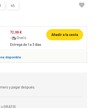

3
45
72,99 €
Añadir a la cesta
Gratis
Entrega de 1 a 3 días
ene disponible
rimero y pagar después.
 y GRATIS.