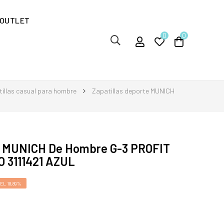
OUTLET
0
0
illas casual para hombre
Zapatillas deporte MUNICH
te MUNICH De Hombre G-3 PROFIT
 3111421 AZUL
L 18,89%