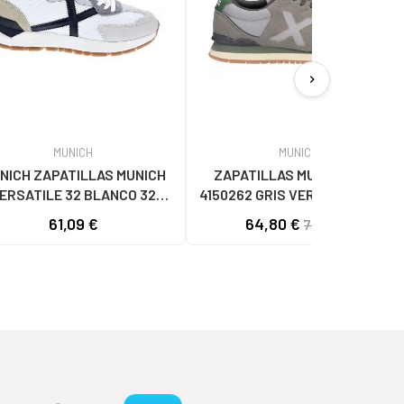
chevron_right
MUNICH
MUNICH
NICH ZAPATILLAS MUNICH
ZAPATILLAS MUNICH DASH
ERSATILE 32 BLANCO 32
4150262 GRIS VERDE OLIVA 262
BLANCO
GRIS
61,09 €
64,80 €
75,04 €