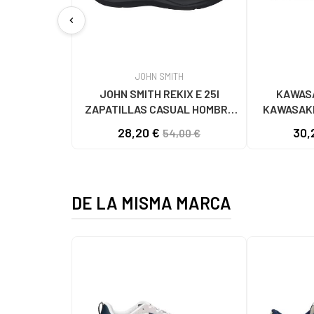
chevron_left
JOHN SMITH
JOHN SMITH REKIX E 25I
KAWASA
ZAPATILLAS CASUAL HOMBRE
KAWASAKI
NEGRO NEGRO
K192495 
28,20 €
30,
54,00 €
1001
DE LA MISMA MARCA