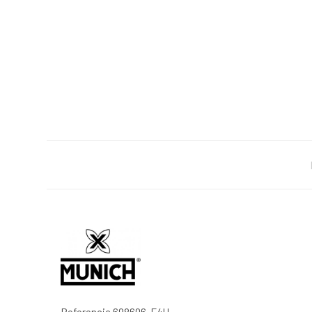
Referencia
698606-F4U