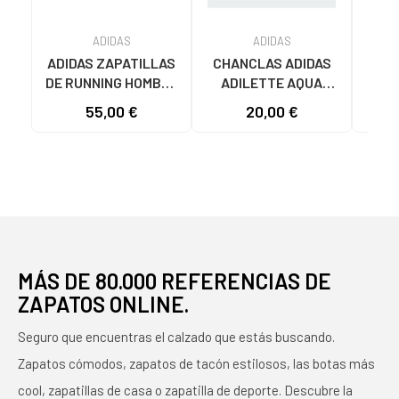
ADIDAS
ADIDAS
ADIDAS ZAPATILLAS
CHANCLAS ADIDAS
ADI
DE RUNNING HOMBRE
ADILETTE AQUA
AD
GALAXY 7 M JQ2626
JS2495 HOMBRE
F355
55,00 €
20,00 €
19
GRIS VARIOS
AZUL AZUL
COLORES
MÁS DE 80.000 REFERENCIAS DE
ZAPATOS ONLINE.
Seguro que encuentras el calzado que estás buscando.
Zapatos cómodos, zapatos de tacón estilosos, las botas más
cool, zapatillas de casa o zapatilla de deporte. Descubre la