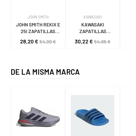
JOHN SMITH
KAWASAKI
JOHN SMITH REKIX E
KAWASAKI
MUNI
25I ZAPATILLAS
ZAPATILLAS
L
CASUAL HOMBRE
KAWASAKI ORIGINAL
B
28,20 €
30,22 €
57
54,00 €
54,95 €
NEGRO NEGRO
CANVAS K192495
MA
1001S SOLID BLACK
1001S BLACK SOLID
DE LA MISMA MARCA