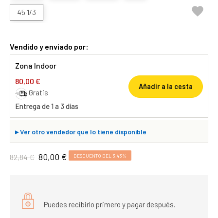

45 1/3
Vendido y enviado por:
Zona Indoor
80,00 €
Añadir a la cesta
Gratis
Entrega de 1 a 3 días
▸
Ver otro vendedor que lo tiene disponible
80,00 €
82,84 €
DESCUENTO DEL 3,43%
Puedes recibirlo primero y pagar después.