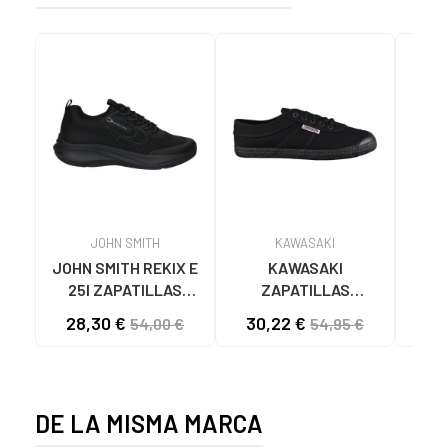
JOHN SMITH
KAWASAKI
JOHN SMITH REKIX E
KAWASAKI
MUNI
25I ZAPATILLAS
ZAPATILLAS
L
CASUAL HOMBRE
KAWASAKI ORIGINAL
B
28,30 €
30,22 €
58
54,00 €
54,95 €
NEGRO NEGRO
CANVAS K192495
MA
1001S SOLID BLACK
1001S BLACK SOLID
DE LA MISMA MARCA