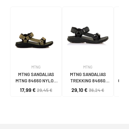
MTNG
MTNG
MTNG SANDALIAS
MTNG SANDALIAS
SA
MTNG 84660 NYLON
TREKKING 84660
6080
CAQUI PARA HOMBRE
NYLON AJUSTABLES
TE
17,99 €
29,10 €
29,45 €
36,24 €
C59785 - - NYLON
C59810 - - NYLON
TAU
KAKY
PRINT STRIP NEGRO
N
NE