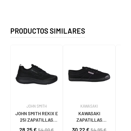
PRODUCTOS SIMILARES
JOHN SMITH
KAWASAKI
JOHN SMITH REKIX E
KAWASAKI
MUNI
25I ZAPATILLAS
ZAPATILLAS
L
CASUAL HOMBRE
KAWASAKI ORIGINAL
B
28,25 €
30,22 €
57
54,00 €
54,95 €