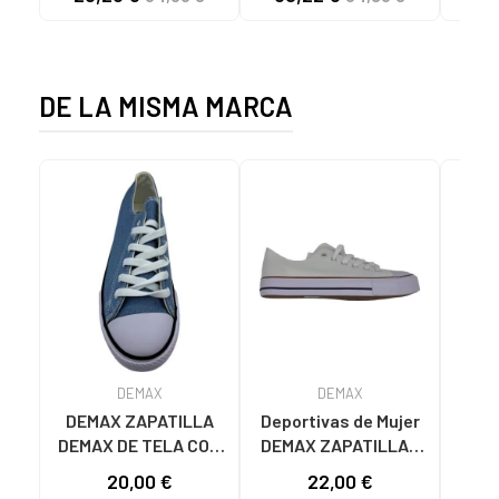
NEGRO NEGRO
CANVAS K192495
MA
1001S SOLID BLACK
1001S BLACK SOLID
DE LA MISMA MARCA
DEMAX
DEMAX
DEMAX ZAPATILLA
Deportivas de Mujer
Zapa
DEMAX DE TELA CON
DEMAX ZAPATILLAS
DEMAX d
CORDONES VAQUERO
DE LONA CON
Hom
20,00 €
22,00 €
VAQUERO
PUNTERA DE GOMA
UN