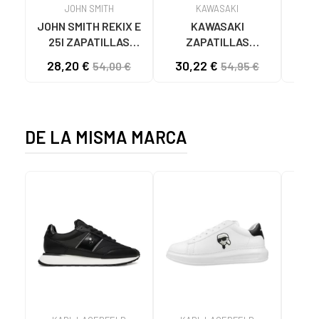
JOHN SMITH
KAWASAKI
JOHN SMITH REKIX E
KAWASAKI
MUNI
25I ZAPATILLAS
ZAPATILLAS
L
CASUAL HOMBRE
KAWASAKI ORIGINAL
B
28,20 €
30,22 €
57
54,00 €
54,95 €
NEGRO NEGRO
CANVAS K192495
MA
1001S SOLID BLACK
1001S BLACK SOLID
DE LA MISMA MARCA