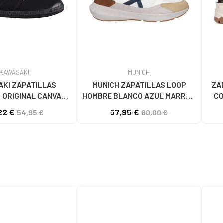
KAWASAKI
MUNICH
KI ZAPATILLAS
MUNICH ZAPATILLAS LOOP
ZA
 ORIGINAL CANVAS
HOMBRE BLANCO AZUL MARRÓN
CO
1001S SOLID BLACK
4891005
22 €
57,95 €
54,95 €
80,00 €
S BLACK SOLID