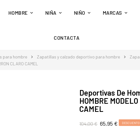
HOMBRE
NIÑA
NIÑO
MARCAS
CONTACTA
s para hombre
Zapatillas y calzado deportivo para hombre
Zapat
RRON CLARO CAMEL
Deportivas De H
HOMBRE MODELO 
CAMEL
65,95 €
104,00 €
DESCUENTO 