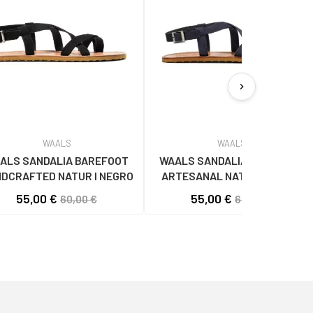
chevron_right
WAALS
WAALS
ALS SANDALIA BAREFOOT
WAALS SANDALIA BAREFOOT
DCRAFTED NATUR I NEGRO
ARTESANAL NATUR I MUJER
AZUL
55,00 €
55,00 €
60,00 €
60,00 €