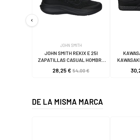
chevron_left
JOHN SMITH
JOHN SMITH REKIX E 25I
KAWASA
ZAPATILLAS CASUAL HOMBRE
KAWASAKI
NEGRO NEGRO
K192495 
28,25 €
30,
54,00 €
1001
DE LA MISMA MARCA