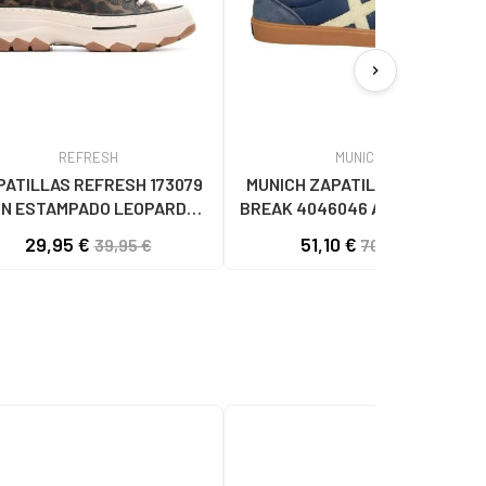
chevron_right
REFRESH
MUNICH
PATILLAS REFRESH 173079
MUNICH ZAPATILLAS CASUAL
N ESTAMPADO LEOPARDO
BREAK 4046046 AZUL46 AZUL
LEOPARDO
29,95 €
51,10 €
39,95 €
70,00 €