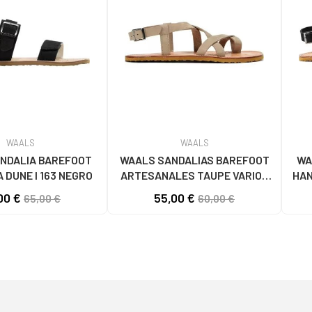
WAALS
WAALS
NDALIA BAREFOOT
WAALS SANDALIAS BAREFOOT
WA
 DUNE I 163 NEGRO
ARTESANALES TAUPE VARIOS
HAN
COLORES
00 €
55,00 €
65,00 €
60,00 €