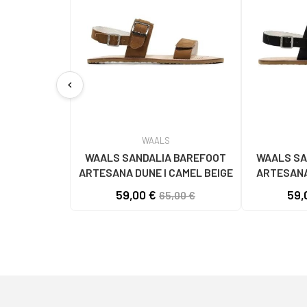
chevron_left
WAALS
WAALS SANDALIA BAREFOOT
WAALS SA
ARTESANA DUNE I CAMEL BEIGE
ARTESANA
59,00 €
59,
65,00 €