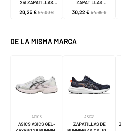
25I ZAPATILLAS
ZAPATILLAS
L
CASUAL HOMBRE
KAWASAKI ORIGINAL
B
28,25 €
30,22 €
58
54,00 €
54,95 €
NEGRO NEGRO
CANVAS K192495
MA
1001S SOLID BLACK
1001S BLACK SOLID
DE LA MISMA MARCA
ASICS
ASICS
ASICS ASICS GEL-
ZAPATILLAS DE
ZAPA
KAYANO 28 RUNNING
RUNNING ASICS JOLT
ASIC