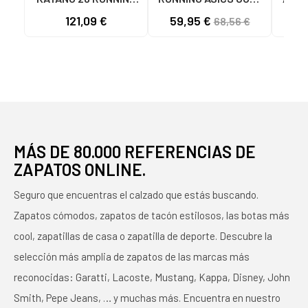
SHOES BLANCO
5 1011B963-402 AZUL
D
121,09 €
59,95 €
68,56 €
MARINO Y CORAL NAN
1011B
D
MÁS DE 80.000 REFERENCIAS DE
ZAPATOS ONLINE.
Seguro que encuentras el calzado que estás buscando.
Zapatos cómodos, zapatos de tacón estilosos, las botas más
cool, zapatillas de casa o zapatilla de deporte. Descubre la
selección más amplia de zapatos de las marcas más
reconocidas: Garatti, Lacoste, Mustang, Kappa, Disney, John
Smith, Pepe Jeans, … y muchas más. Encuentra en nuestro