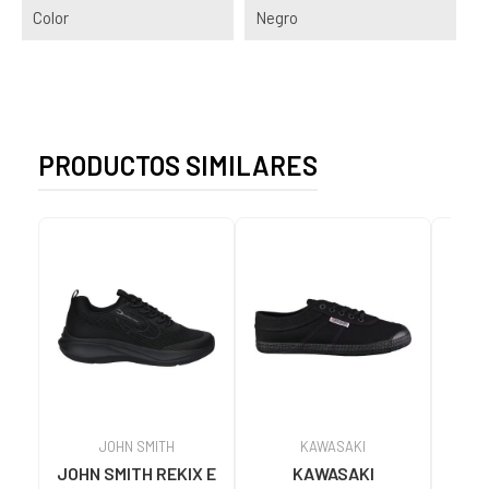
Color
Negro
PRODUCTOS SIMILARES
JOHN SMITH
KAWASAKI
JOHN SMITH REKIX E
KAWASAKI
MUNI