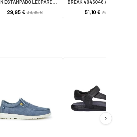
N ESTAMPADO LEOPARDO
BREAK 4046046 AZUL46 AZUL
LEOPARDO
29,95 €
51,10 €
39,95 €
70,00 €
chevron_right