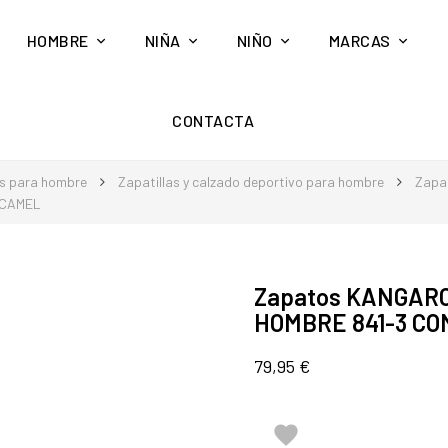
HOMBRE
NIÑA
NIÑO
MARCAS
CONTACTA
s para hombre
Zapatillas y calzado deportivo para hombre
Zapat
 CAMEL
Zapatos KANGARO
HOMBRE 841-3 C
79,95 €
