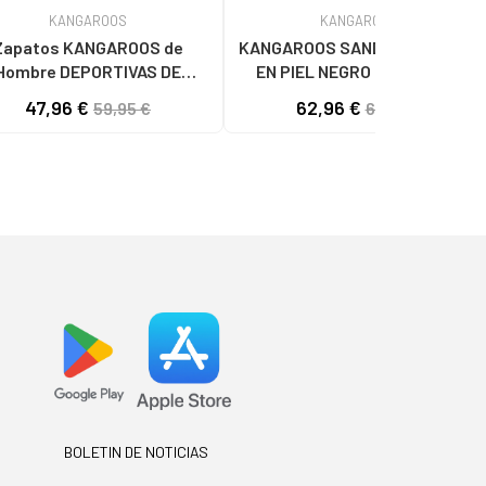
KANGAROOS
KANGAROOS
Zapatos KANGAROOS de
KANGAROOS SANDALIAS 1003-1
Hombre DEPORTIVAS DE
EN PIEL NEGRO NEGROPIEL
E K130-4 LAV AZULLAV
47,96 €
62,96 €
59,95 €
69,95 €
AZUL
BOLETIN DE NOTICIAS