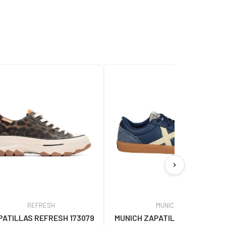
chevron_right
REFRESH
MUNICH
PATILLAS REFRESH 173079
MUNICH ZAPATILLAS CASUAL