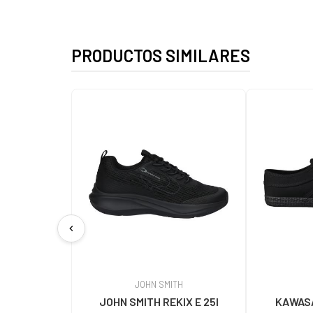
PRODUCTOS SIMILARES
chevron_left
JOHN SMITH
JOHN SMITH REKIX E 25I
KAWASA