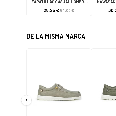
ZAPATILLAS CASUAL HOMBRE
KAWASAKI
NEGRO NEGRO
K192495 
28,25 €
30,
54,00 €
1001
DE LA MISMA MARCA
chevron_left