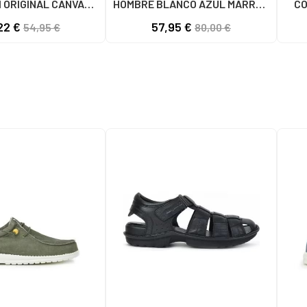
 ORIGINAL CANVAS
HOMBRE BLANCO AZUL MARRÓN
CO
1001S SOLID BLACK
4891005
22 €
57,95 €
54,95 €
80,00 €
S BLACK SOLID