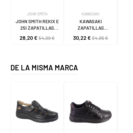
JOHN SMITH
KAWASAKI
JOHN SMITH REKIX E
KAWASAKI
MUNI
25I ZAPATILLAS
ZAPATILLAS
L
CASUAL HOMBRE
KAWASAKI ORIGINAL
B
28,20 €
30,22 €
57
54,00 €
54,95 €
NEGRO NEGRO
CANVAS K192495
MA
1001S SOLID BLACK
1001S BLACK SOLID
DE LA MISMA MARCA