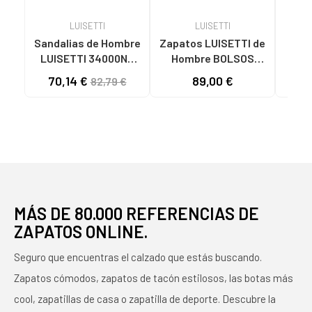
LUISETTI
LUISETTI
Sandalias de Hombre
Zapatos LUISETTI de
L
LUISETTI 34000NA
Hombre BOLSOS
CO
NEGRO
PEPE MOLL NEGRO
ZA
70,14 €
89,00 €
65
82,79 €
NEG
DE 
MÁS DE 80.000 REFERENCIAS DE
ZAPATOS ONLINE.
Seguro que encuentras el calzado que estás buscando.
Zapatos cómodos, zapatos de tacón estilosos, las botas más
cool, zapatillas de casa o zapatilla de deporte. Descubre la