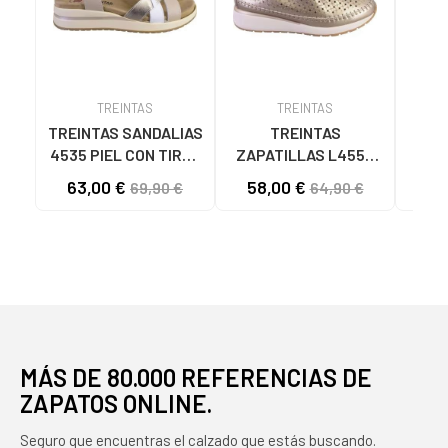
TREINTAS
TREINTAS
TREINTAS SANDALIAS
TREINTAS
4535 PIEL CON TIRAS
ZAPATILLAS L4553
ZAP
CRUZADAS CUERO
PIEL CALADO BRONCE
AZU
63,00 €
58,00 €
69,90 €
64,90 €
BRONCE
MÁS DE 80.000 REFERENCIAS DE
ZAPATOS ONLINE.
Seguro que encuentras el calzado que estás buscando.