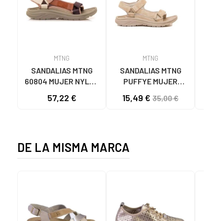
MTNG
MTNG
SANDALIAS MTNG
SANDALIAS MTNG
MTN
60804 MUJER NYLON
PUFFYE MUJER
DEP
TEJA/NEOPRENO
NEOPRENO BEIGE
KNI
57,22 €
15,49 €
35,00 €
TAUPE C59615 - -
C60056 C60056 -
NYLON TEJA -
PUFFYE BEIGE -
NEOPRENE TAUPE
NEOPRENE BEIGE
DE LA MISMA MARCA