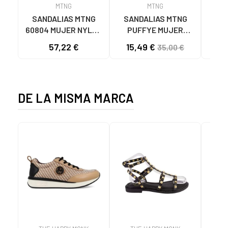
MTNG
MTNG
SANDALIAS MTNG
SANDALIAS MTNG
MTN
60804 MUJER NYLON
PUFFYE MUJER
DEP
TEJA/NEOPRENO
NEOPRENO BEIGE
KNI
57,22 €
15,49 €
35,00 €
TAUPE C59615 - -
C60056 C60056 -
NYLON TEJA -
PUFFYE BEIGE -
NEOPRENE TAUPE
NEOPRENE BEIGE
DE LA MISMA MARCA