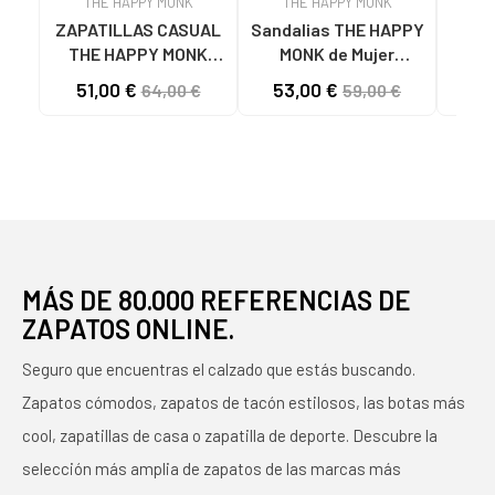
THE HAPPY MONK
THE HAPPY MONK
T
ZAPATILLAS CASUAL
Sandalias THE HAPPY
MO
THE HAPPY MONK
MONK de Mujer
H
VANITY-010 BEIGE
MENORCA012
VAN
51,00 €
53,00 €
64,00 €
59,00 €
CON LOGO DISTINTIVO
SANDALIAS DE MUJER
HIEL
BEIGE
PIEL NEGRO
MÁS DE 80.000 REFERENCIAS DE
ZAPATOS ONLINE.
Seguro que encuentras el calzado que estás buscando.
Zapatos cómodos, zapatos de tacón estilosos, las botas más
cool, zapatillas de casa o zapatilla de deporte. Descubre la
selección más amplia de zapatos de las marcas más