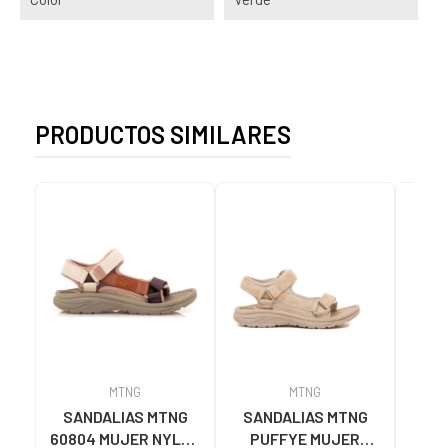
PRODUCTOS SIMILARES
MTNG
MTNG
SANDALIAS MTNG
SANDALIAS MTNG
MTN
60804 MUJER NYLON
PUFFYE MUJER
DEP