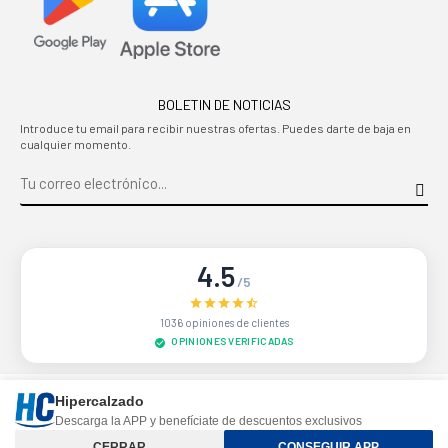
BOLETIN DE NOTICIAS
Introduce tu email para recibir nuestras ofertas. Puedes darte de baja en
cualquier momento.
4.5
/5
1036 opiniones de clientes
OPINIONES VERIFICADAS
Sitio protegido por reCAPTCHA.
Privacidad
-
Términos
Hipercalzado
Descarga la APP y benefíciate de descuentos exclusivos
Controle su privacidad
CERRAR
CONSEGUIR APP