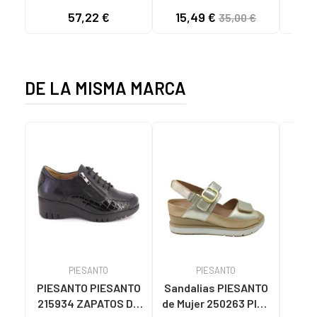
TEJA/NEOPRENO
NEOPRENO BEIGE
KNI
57,22 €
15,49 €
35,00 €
TAUPE C59615 - -
C60056 C60056 -
NYLON TEJA -
PUFFYE BEIGE -
NEOPRENE TAUPE
NEOPRENE BEIGE
DE LA MISMA MARCA
PIESANTO
PIESANTO
PIESANTO PIESANTO
Sandalias PIESANTO
Sand
215934 ZAPATOS DE
de Mujer 250263 PIEL
de M