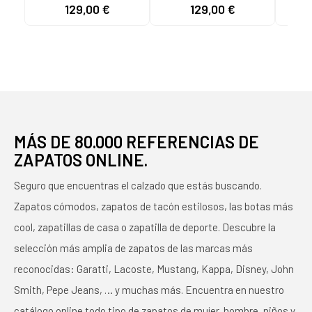
PIEL CON CORDONES
- PLATINO
MU
129,00 €
129,00 €
109
Y CREMALLERA
2504
NEGRO
MÁS DE 80.000 REFERENCIAS DE
ZAPATOS ONLINE.
Seguro que encuentras el calzado que estás buscando.
Zapatos cómodos, zapatos de tacón estilosos, las botas más
cool, zapatillas de casa o zapatilla de deporte. Descubre la
selección más amplia de zapatos de las marcas más
reconocidas: Garatti, Lacoste, Mustang, Kappa, Disney, John
Smith, Pepe Jeans, … y muchas más. Encuentra en nuestro
catálogo online todo tipo de zapatos de mujer, hombre, niños y