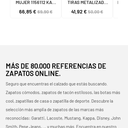
MUJER 1156112 KAKI
TIRAS METALIZADO
Hombr
VERDE
NUDE BEIGE BEIGE
VICT
66,85 €
41,92 €
69,90 €
50,00 €
10
MÁS DE 80.000 REFERENCIAS DE
ZAPATOS ONLINE.
Seguro que encuentras el calzado que estás buscando.
Zapatos cómodos, zapatos de tacón estilosos, las botas más
cool, zapatillas de casa o zapatilla de deporte. Descubre la
selección más amplia de zapatos de las marcas más
reconocidas: Garatti, Lacoste, Mustang, Kappa, Disney, John
Smith, Pepe Jeans, … y muchas más. Encuentra en nuestro