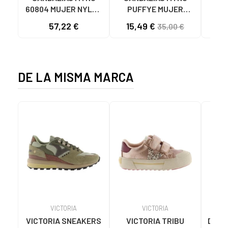
60804 MUJER NYLON
PUFFYE MUJER
DEP
TEJA/NEOPRENO
NEOPRENO BEIGE
KNI
57,22 €
15,49 €
35,00 €
TAUPE C59615 - -
C60056 C60056 -
NYLON TEJA -
PUFFYE BEIGE -
NEOPRENE TAUPE
NEOPRENE BEIGE
DE LA MISMA MARCA
VICTORIA
VICTORIA
VICTORIA SNEAKERS
VICTORIA TRIBU
Depor