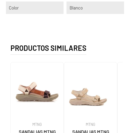
Color
Blanco
PRODUCTOS SIMILARES
MTNG
MTNG
SANDALIAS MTNG
SANDALIAS MTNG
MTN