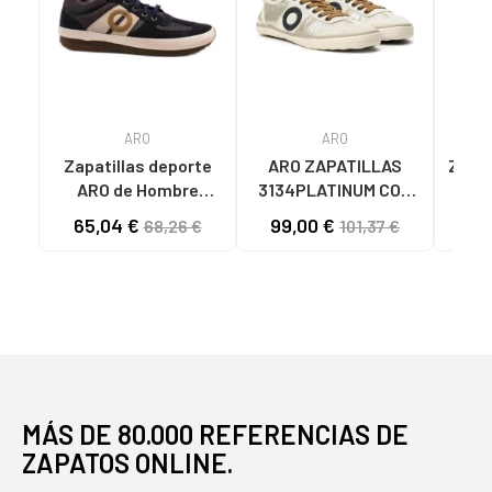
ARO
ARO
Zapatillas deporte
ARO ZAPATILLAS
ZAPA
ARO de Hombre
3134PLATINUM CON
LAM
ZAPATILLA ARO 3617
DETALLE CIRCULAR
BEI
65,04 €
99,00 €
68,26 €
101,37 €
JAQ SAPER MODELO
PLATA
63511160-51
MULTICOLOR
MÁS DE 80.000 REFERENCIAS DE
ZAPATOS ONLINE.