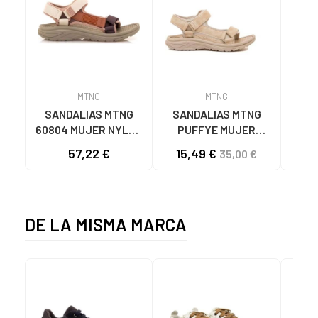
MTNG
MTNG
SANDALIAS MTNG
SANDALIAS MTNG
MTN
60804 MUJER NYLON
PUFFYE MUJER
DEP
TEJA/NEOPRENO
NEOPRENO BEIGE
KNI
57,22 €
15,49 €
35,00 €
TAUPE C59615 - -
C60056 C60056 -
NYLON TEJA -
PUFFYE BEIGE -
NEOPRENE TAUPE
NEOPRENE BEIGE
DE LA MISMA MARCA