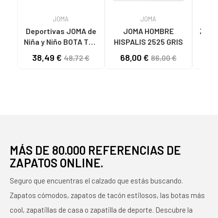
JOMA
JOMA
Deportivas JOMA de
JOMA HOMBRE
ZAPA
Niña y Niño BOTA TOP
HISPALIS 2525 GRIS
MUJ
FLEX 2511 VARIOS
LAD
38,49 €
68,00 €
32
48,72 €
86,00 €
COLORES
N
MÁS DE 80.000 REFERENCIAS DE
ZAPATOS ONLINE.
Seguro que encuentras el calzado que estás buscando.
Zapatos cómodos, zapatos de tacón estilosos, las botas más
cool, zapatillas de casa o zapatilla de deporte. Descubre la