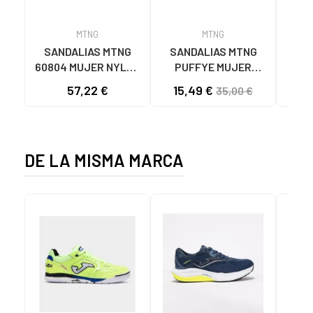
MTNG
MTNG
SANDALIAS MTNG
SANDALIAS MTNG
MTN
60804 MUJER NYLON
PUFFYE MUJER
DEP
TEJA/NEOPRENO
NEOPRENO BEIGE
KNI
57,22 €
15,49 €
35,00 €
TAUPE C59615 - -
C60056 C60056 -
NYLON TEJA -
PUFFYE BEIGE -
NEOPRENE TAUPE
NEOPRENE BEIGE
DE LA MISMA MARCA