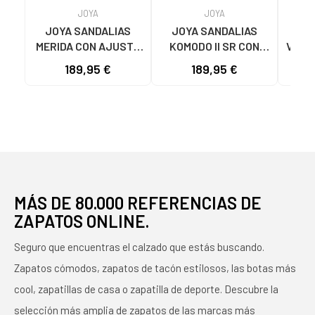
JOYA
JOYA
JOYA SANDALIAS
JOYA SANDALIAS
JO
MERIDA CON AJUSTE
KOMODO II SR CON
VIENN
DE VELCRO PINK
CIERRE DE VELCRO
AJ
189,95 €
189,95 €
WHITE
MÁS DE 80.000 REFERENCIAS DE
ZAPATOS ONLINE.
Seguro que encuentras el calzado que estás buscando.
Zapatos cómodos, zapatos de tacón estilosos, las botas más
cool, zapatillas de casa o zapatilla de deporte. Descubre la
selección más amplia de zapatos de las marcas más