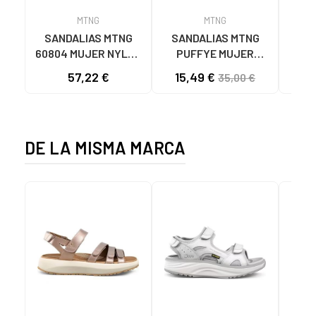
MTNG
MTNG
SANDALIAS MTNG
SANDALIAS MTNG
MTN
60804 MUJER NYLON
PUFFYE MUJER
DEP
TEJA/NEOPRENO
NEOPRENO BEIGE
KNI
57,22 €
15,49 €
35,00 €
TAUPE C59615 - -
C60056 C60056 -
NYLON TEJA -
PUFFYE BEIGE -
NEOPRENE TAUPE
NEOPRENE BEIGE
DE LA MISMA MARCA