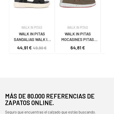
WALK IN PITAS
WALK IN PITAS
WALK IN PITAS
WALK IN PITAS
W
SANDALIAS WALK IN
MOCASINES PITAS
SAND
PITAS MAPLE CON
PARA HOMBRE EN
CO
44,91 €
64,81 €
49,90 €
PLATAFORMA NEGRO
VERDE VERDE
MÁS DE 80.000 REFERENCIAS DE
ZAPATOS ONLINE.
Seguro que encuentras el calzado que estás buscando.