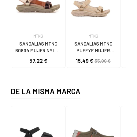
MTNG
MTNG
SANDALIAS MTNG
SANDALIAS MTNG
MTN
60804 MUJER NYLON
PUFFYE MUJER
DEP
TEJA/NEOPRENO
NEOPRENO BEIGE
KNI
57,22 €
15,49 €
35,00 €
TAUPE C59615 - -
C60056 C60056 -
NYLON TEJA -
PUFFYE BEIGE -
NEOPRENE TAUPE
NEOPRENE BEIGE
DE LA MISMA MARCA