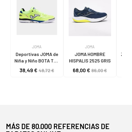
JOMA
JOMA
Deportivas JOMA de
JOMA HOMBRE
ZAPA
Niña y Niño BOTA TOP
HISPALIS 2525 GRIS
MUJ
FLEX 2511 VARIOS
LAD
38,49 €
68,00 €
32
48,72 €
86,00 €
COLORES
N
MÁS DE 80.000 REFERENCIAS DE