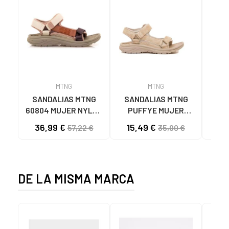
MTNG
MTNG
SANDALIAS MTNG
SANDALIAS MTNG
MTN
60804 MUJER NYLON
PUFFYE MUJER
DEP
TEJA/NEOPRENO
NEOPRENO BEIGE
KNI
36,99 €
15,49 €
57,22 €
35,00 €
TAUPE C59615 - -
C60056 C60056 -
NYLON TEJA -
PUFFYE BEIGE -
NEOPRENE TAUPE
NEOPRENE BEIGE
DE LA MISMA MARCA