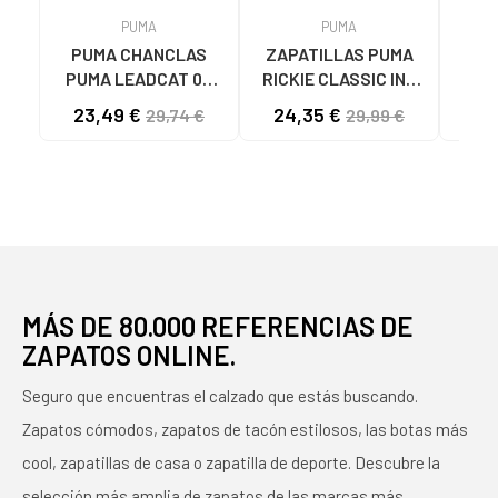
PUMA
PUMA
PUMA CHANCLAS
ZAPATILLAS PUMA
Zap
PUMA LEADCAT 02
RICKIE CLASSIC INF
MODELO 384139
04 BLANCO ROSA ORO
ZAP
23,49 €
24,35 €
34
29,74 €
29,99 €
BLANCAS 02 WHITE
- REF. 394254 04
RIC
BLANCO ROSA ORO
NIÑ
MÁS DE 80.000 REFERENCIAS DE
ZAPATOS ONLINE.
Seguro que encuentras el calzado que estás buscando.
Zapatos cómodos, zapatos de tacón estilosos, las botas más
cool, zapatillas de casa o zapatilla de deporte. Descubre la
selección más amplia de zapatos de las marcas más