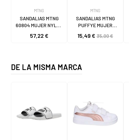
MTNG
MTNG
SANDALIAS MTNG
SANDALIAS MTNG
MTN
60804 MUJER NYLON
PUFFYE MUJER
DEP
TEJA/NEOPRENO
NEOPRENO BEIGE
KNI
57,22 €
15,49 €
35,00 €
TAUPE C59615 - -
C60056 C60056 -
NYLON TEJA -
PUFFYE BEIGE -
NEOPRENE TAUPE
NEOPRENE BEIGE
DE LA MISMA MARCA