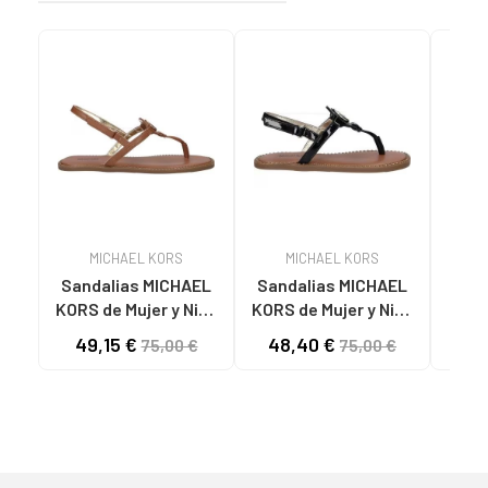
MICHAEL KORS
MICHAEL KORS
Sandalias MICHAEL
Sandalias MICHAEL
M
KORS de Mujer y Niña
KORS de Mujer y Niña
MK01394200 JAGGER
MK01394001 JAGGER
49S
49,15 €
48,40 €
53
75,00 €
75,00 €
RILEY LUGGAGE
RILEY BLACK
B