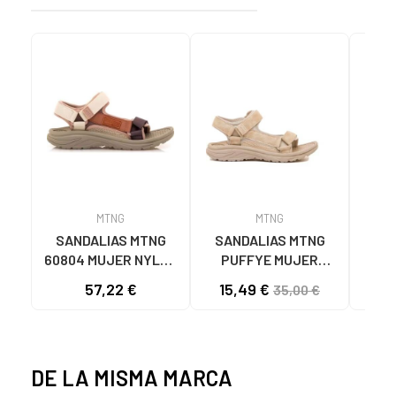
MTNG
MTNG
SANDALIAS MTNG
SANDALIAS MTNG
MTN
60804 MUJER NYLON
PUFFYE MUJER
DEP
TEJA/NEOPRENO
NEOPRENO BEIGE
KNI
57,22 €
15,49 €
35,00 €
TAUPE C59615 - -
C60056 C60056 -
NYLON TEJA -
PUFFYE BEIGE -
NEOPRENE TAUPE
NEOPRENE BEIGE
DE LA MISMA MARCA