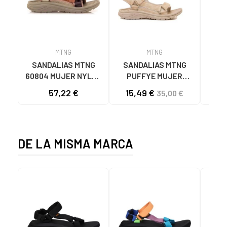
MTNG
MTNG
SANDALIAS MTNG
SANDALIAS MTNG
MTN
60804 MUJER NYLON
PUFFYE MUJER
DEP
TEJA/NEOPRENO
NEOPRENO BEIGE
KNI
57,22 €
15,49 €
35,00 €
TAUPE C59615 - -
C60056 C60056 -
NYLON TEJA -
PUFFYE BEIGE -
NEOPRENE TAUPE
NEOPRENE BEIGE
DE LA MISMA MARCA