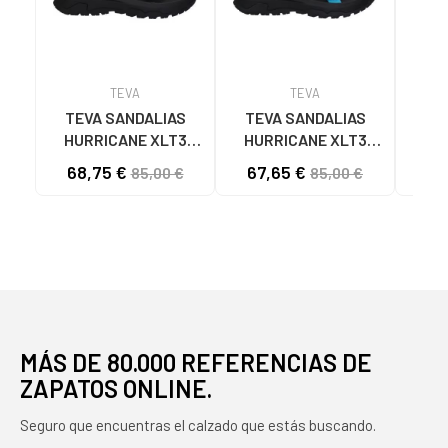
TEVA
TEVA
TEVA SANDALIAS
TEVA SANDALIAS
TE
HURRICANE XLT3
HURRICANE XLT3
P
BLACK
BRIGHT MULTI BRIGHT
1
68,75 €
67,65 €
54
85,00 €
85,00 €
MULTI
MUJE
MÁS DE 80.000 REFERENCIAS DE
ZAPATOS ONLINE.
Seguro que encuentras el calzado que estás buscando.