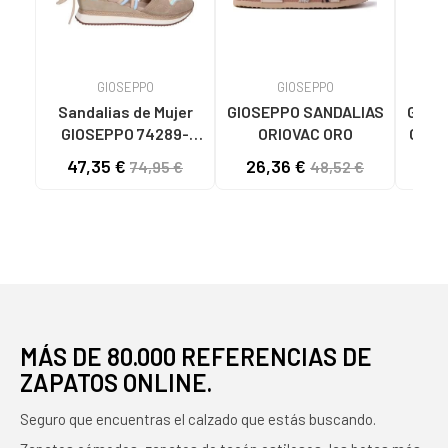
GIOSEPPO
GIOSEPPO
Sandalias de Mujer
GIOSEPPO SANDALIAS
GIOS
GIOSEPPO 74289-
ORIOVAC ORO
GIOS
BRIDPORT BEIG BEIG
E
47,35 €
26,36 €
49
74,95 €
48,52 €
MODE
MÁS DE 80.000 REFERENCIAS DE
ZAPATOS ONLINE.
Seguro que encuentras el calzado que estás buscando.