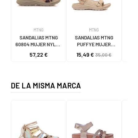
MTNG
MTNG
SANDALIAS MTNG
SANDALIAS MTNG
MTN
60804 MUJER NYLON
PUFFYE MUJER
DEP
TEJA/NEOPRENO
NEOPRENO BEIGE
KNI
57,22 €
15,49 €
35,00 €
TAUPE C59615 - -
C60056 C60056 -
NYLON TEJA -
PUFFYE BEIGE -
NEOPRENE TAUPE
NEOPRENE BEIGE
DE LA MISMA MARCA