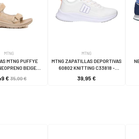
MTNG
MTNG
AS MTNG PUFFYE
MTNG ZAPATILLAS DEPORTIVAS
N
NEOPRENO BEIGE
60802 KNITTING C33818 -
056 - PUFFYE BEIGE
BLANCO
LOG
49 €
39,95 €
35,00 €
OPRENE BEIGE