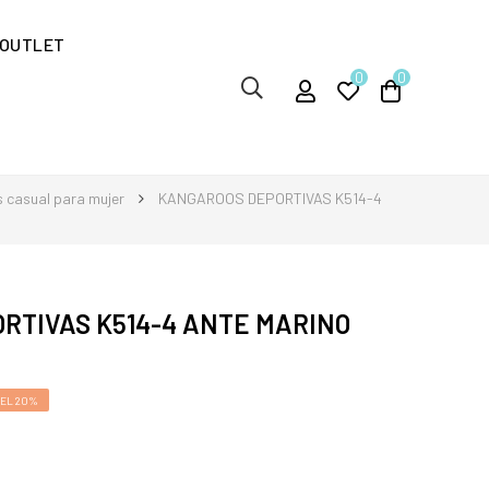
OUTLET
0
0
s casual para mujer
KANGAROOS DEPORTIVAS K514-4
RTIVAS K514-4 ANTE MARINO
EL 20%