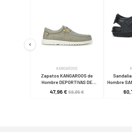
chevron_left
KANGAROOS
Zapatos KANGAROOS de
Sandalia
Hombre DEPORTIVAS DE
Hombre SA
HOMBRE K130-7 LAV TAUPELAV
861-1
47,96 €
60,
59,95 €
TAUPE