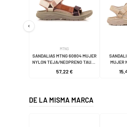
chevron_left
MTNG
SANDALIAS MTNG 60804 MUJER
SANDALI
NYLON TEJA/NEOPRENO TAUPE
MUJER 
C59615 - - NYLON TEJA -
C60056 C60
57,22 €
15,
NEOPRENE TAUPE
- NE
DE LA MISMA MARCA