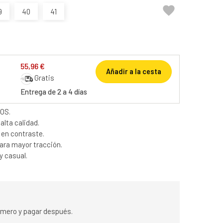

9
40
41
55,96 €
Añadir a la cesta
Gratis
Entrega de 2 a 4 días
OS.
lta calidad.
 en contraste.
ara mayor tracción.
y casual.
rimero y pagar después.