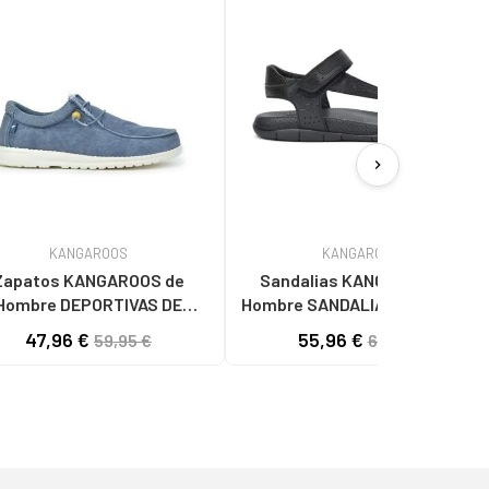
chevron_right
KANGAROOS
KANGAROOS
Zapatos KANGAROOS de
Sandalias KANGAROOS de
Hombre DEPORTIVAS DE
Hombre SANDALIA CABALLERO
E K130-4 LAV AZULLAV
PIEL NEGROPIEL NEGRO
47,96 €
55,96 €
59,95 €
69,95 €
AZUL