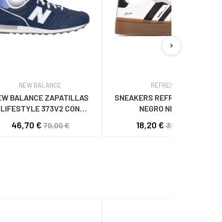
chevron_right
NEW BALANCE
REFRESH
EW BALANCE ZAPATILLAS
SNEAKERS REFRESH 173053
LIFESTYLE 373V2 CON
NEGRO NEGRO
OTIPO LATERAL NAVY BLUE
46,70 €
18,20 €
70,00 €
39,95 €