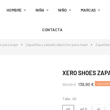
HOMBRE
NIÑA
NIÑO
MARCAS
CONTACTA
s para mujer
Zapatillas y calzado deportivo para mujer
Zapatilla
XERO SHOES ZAPA
139,90 €
169,90 €
DESCUENTO
Talla: 40
40
40,5
41