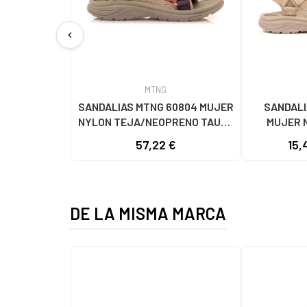
chevron_left
MTNG
SANDALIAS MTNG 60804 MUJER
SANDALI
NYLON TEJA/NEOPRENO TAUPE
MUJER 
C59615 - - NYLON TEJA -
C60056 C60
57,22 €
15,
NEOPRENE TAUPE
- NE
DE LA MISMA MARCA