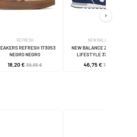
chevron_right
REFRESH
NEW BALANCE
EAKERS REFRESH 173053
NEW BALANCE ZAPATILLAS
NEGRO NEGRO
LIFESTYLE 373V2 CON
LOGOTIPO LATERAL NAVY BLUE
18,20 €
46,75 €
39,95 €
70,00 €