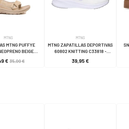
MTNG
MTNG
AS MTNG PUFFYE
MTNG ZAPATILLAS DEPORTIVAS
SN
NEOPRENO BEIGE
60802 KNITTING C33818 -
056 - PUFFYE BEIGE
BLANCO
49 €
39,95 €
35,00 €
OPRENE BEIGE