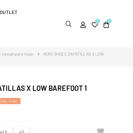
OUTLET
0
0
s casual para mujer
XERO SHOES ZAPATILLAS X LOW
TILLAS X LOW BAREFOOT 1
 DEL 17,66%

41,5
42