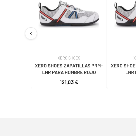
chevron_left
XERO SHOES
X
XERO SHOES ZAPATILLAS PRM-
XERO SHOE
LNR PARA HOMBRE ROJO
LNR 
121,03 €