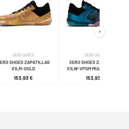
chevron_right
XERO SHOES
XERO SHOES
ERO SHOES ZAPATILLAS
XERO SHOES ZAPATILLAS
X1LM-GOLD
X1LW-VPSM MULTICOLORES
PARA MUJER
153,93 €
153,93 €