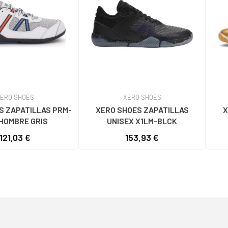
ERO SHOES
XERO SHOES
S ZAPATILLAS PRM-
XERO SHOES ZAPATILLAS
X
HOMBRE GRIS
UNISEX X1LM-BLCK
121,03 €
153,93 €