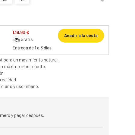
139,90 €
Añadir a la cesta
Gratis
Entrega de 1 a 3 días
t para un movimiento natural.
 un máximo rendimiento.
ón.
a calidad.
diario y uso urbano.
rimero y pagar después.