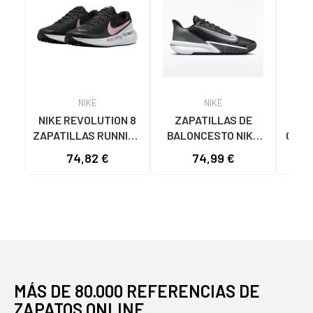
NIKE
NIKE
NIKE REVOLUTION 8
ZAPATILLAS DE
N
ZAPATILLAS RUNNING
BALONCESTO NIKE
CALZ
MUJER HJ8485-005
PRECISION 7 FN4322
RUN
74,82 €
74,99 €
68
NEGRO-ROSA NAN
NEGRO
VA
MÁS DE 80.000 REFERENCIAS DE
ZAPATOS ONLINE.