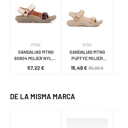
MTNG
MTNG
SANDALIAS MTNG
SANDALIAS MTNG
MTN
60804 MUJER NYLON
PUFFYE MUJER
DEP
TEJA/NEOPRENO
NEOPRENO BEIGE
KNI
57,22 €
15,49 €
35,00 €
TAUPE C59615 - -
C60056 C60056 -
NYLON TEJA -
PUFFYE BEIGE -
NEOPRENE TAUPE
NEOPRENE BEIGE
DE LA MISMA MARCA