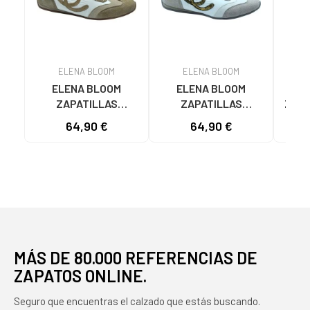
ELENA BLOOM
ELENA BLOOM
ELENA BLOOM
ELENA BLOOM
E
ZAPATILLAS
ZAPATILLAS
ZAPA
DEPORTIVAS RETRO
DEPORTIVAS ESTILO
64,90 €
64,90 €
BEIGE
RETRO BLANCO
MULT
MÁS DE 80.000 REFERENCIAS DE
ZAPATOS ONLINE.
Seguro que encuentras el calzado que estás buscando.