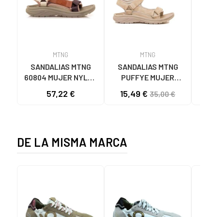
MTNG
MTNG
SANDALIAS MTNG
SANDALIAS MTNG
MTN
60804 MUJER NYLON
PUFFYE MUJER
DEP
TEJA/NEOPRENO
NEOPRENO BEIGE
KNI
57,22 €
15,49 €
35,00 €
TAUPE C59615 - -
C60056 C60056 -
NYLON TEJA -
PUFFYE BEIGE -
NEOPRENE TAUPE
NEOPRENE BEIGE
DE LA MISMA MARCA